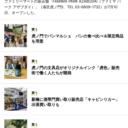
ファミリーマートの新店舗「FAMIMA PARK AZABUDAI（ファミマ パ
ーク アザブダイ）」（港区虎ノ門5、TEL 03-6809-1732）が7月10
日、オープンした。
買う
虎ノ門でパンマルシェ パンの食べ比べ＆限定商品
を用意
買う
虎ノ門の文具店がオリジナルインク「虎色」販売
街で働く人たちが開発
買う
新橋に酒専門買い取り販売店「キャビンリカー」
出張買い取りも
買う