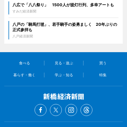
八広で「八八祭り」 1500人が提灯行列、多幸アートも
すみだ経済新聞
八戸の「騎馬打毬」、若手騎手の姿勇ましく 20年ぶりの
正式参拝も
八戸経済新聞
食べる
見る・遊ぶ
買う
暮らす・働く
学ぶ・知る
特集