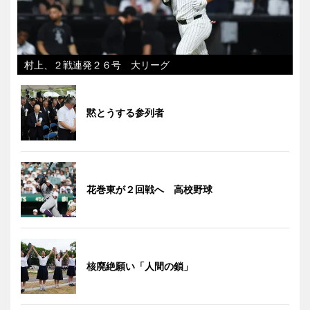
村上、２戦連発２６号 大リーグ
黙とうする参列者
花巻東が２回戦へ 高校野球
核廃絶願い「人間の鎖」