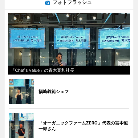
フォトフラッシュ
「Chef's value」の青木寛和社長
福崎義範シェフ
「オーガニックファームZERO」代表の宮本恒
一郎さん