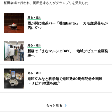
桜田会場で行われ、岡田悠未さんがグランプリを受賞した。
見る・遊ぶ
霞が関に喫茶バー「番頭banto」 カモ虎課長らが
店に立つ
見る・遊ぶ
新橋で「まなマルシェDAY」 地域デビュー企画発
表へ
見る・遊ぶ
港区立みなと科学館で港区政80周年記念企画展
トリビア80選を紹介
もっと見る