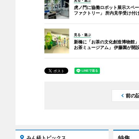
見る・遊ぶ
虎ノ門に協働ロボット展示スペー
ファクトリー」 所内見学受け付
見る・遊ぶ
新橋に「お茶の文化創造博物館」
お茶ミュージアム」 伊藤園が開
前の
みん経トピックス
特集