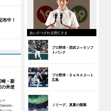
5配布中！
あいさつされる悠仁さま
プロ野球・西武２―５ソフ
トバンク
プロ野球・ＤｅＮＡ２―１
広島
宮崎・新
産の米使
ント
Ｊリーグ、真夏の開幕
 Cassolo」
（カッソー