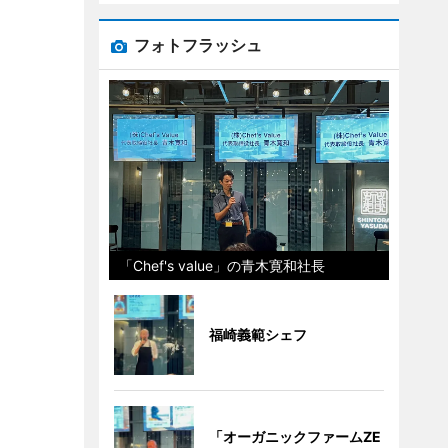
フォトフラッシュ
「Chef's value」の青木寛和社長
福崎義範シェフ
「オーガニックファームZE