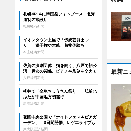
札幌4PLAに韓国発フォトブース 北海
道初の常設店
札幌経済新聞
イオンタウン上里で「伝統芸能まつ
り」 獅子舞や太鼓、着物体験も
本庄経済新聞
佐賀の演劇団体・猫を飼う、八戸で初公
最新ニ
演 男女の関係、ピアノや彫刻を交えて
八戸経済新聞
柳井で「金魚ちょうちん祭り」 弘前ね
ぷたが中国地方初運行
周南経済新聞
花園中央公園で「ナイトフェス＆ビアガ
ーデン」 3日間開催、レゲエライブも
東大阪経済新聞