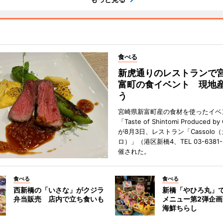
食べる
新虎通りのレストランで
富町の食イベント 現地
う
宮崎県新富町産の食材を使ったイベ
「Taste of Shintomi Produced by
が8月3日、レストラン「Cassolo
ロ）」（港区新橋4、TEL 03-6381
催された。
食べる
食べる
西新橋の「いさな」がクジラ
新橋「やひろ丸」
弁当販売 店内で立ち食いも
メニュー第2弾企画
海鮮ちらし