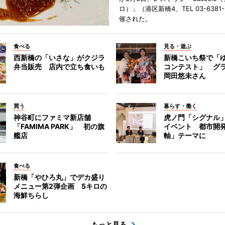
ロ）」（港区新橋4、TEL 03-6381
催された。
食べる
見る・遊ぶ
西新橋の「いさな」がクジラ
新橋こいち祭で「
弁当販売 店内で立ち食いも
コンテスト」 グ
岡田悠未さん
買う
暮らす・働く
神谷町にファミマ新店舗
虎ノ門「シグナル
「FAMIMA PARK」 初の旗
イベント 都市開
艦店
軸」テーマに
食べる
新橋「やひろ丸」でデカ盛り
メニュー第2弾企画 5キロの
海鮮ちらし
もっと見る