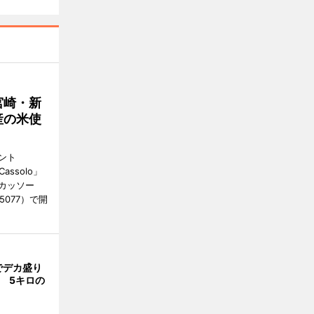
宮崎・新
産の米使
ント
 Cassolo」
（カッソー
-5077）で開
でデカ盛り
 5キロの