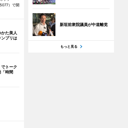
-5077）で開
新垣前衆院議員が中道離党
ゆかた美人
ランプリは
もっと見る
」でトーク
発「時間