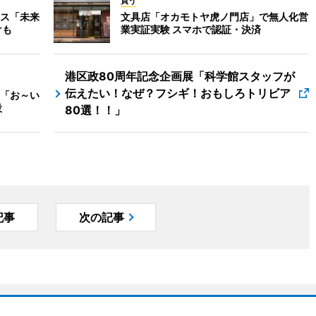
買う
ス「未来
文具店「オカモトヤ虎ノ門店」で無人化営
けも
業実証実験 スマホで認証・決済
港区政80周年記念企画展「科学館スタッフが
伝えたい！なぜ？フシギ！おもしろトリビア
「お～い
設
80選！！」
記事
次の記事