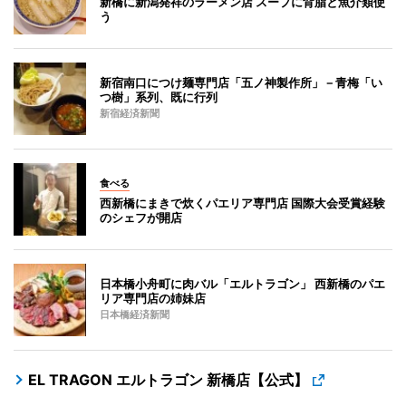
新橋に新潟発祥のラーメン店 スープに背脂と魚介類使
う
新宿南口につけ麺専門店「五ノ神製作所」－青梅「い
つ樹」系列、既に行列
新宿経済新聞
食べる
西新橋にまきで炊くパエリア専門店 国際大会受賞経験
のシェフが開店
日本橋小舟町に肉バル「エルトラゴン」 西新橋のパエ
リア専門店の姉妹店
日本橋経済新聞
EL TRAGON エルトラゴン 新橋店【公式】