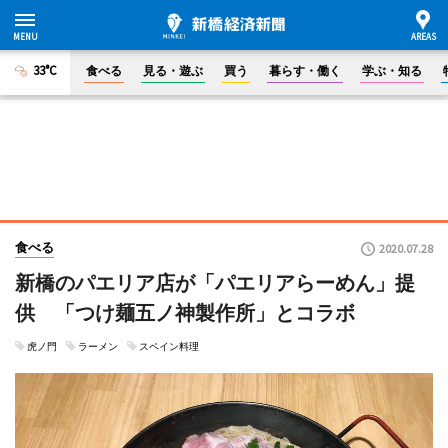
33°C
食べる
見る・遊ぶ
買う
暮らす・働く
学ぶ・知る
食べる
2020.07.28
新橋のパエリア店が「パエリアらーめん」提
供 「つけ麺五ノ神製作所」とコラボ
虎ノ門
ラーメン
スペイン料理