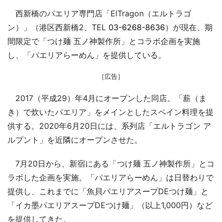
西新橋のパエリア専門店「ElTragon（エルトラゴ
ン）」（港区西新橋2、TEL
03-6268-8636
）が現在、期
間限定で「つけ麺 五ノ神製作所」とコラボ企画を実施
し、「パエリアらーめん」を提供している。
［広告］
2017（平成29）年4月にオープンした同店。「薪（ま
き）で炊いたパエリア」をメインとしたスペイン料理を提
供する。2020年6月20日には、系列店「エルトラゴン ア
ルプント」を近隣にオープンさせた。
7月20日から、新宿にある「つけ麺 五ノ神製作所」とコ
ラボした企画を実施。「パエリアらーめん」は日替わりで
提供し、これまでに「魚貝パエリアスープDEつけ麺」と
「イカ墨パエリアスープDEつけ麺」（以上1,000円）など
を提供してきた。