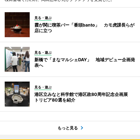
見る・遊ぶ
霞が関に喫茶バー「番頭banto」 カモ虎課長らが
店に立つ
見る・遊ぶ
新橋で「まなマルシェDAY」 地域デビュー企画発
表へ
見る・遊ぶ
港区立みなと科学館で港区政80周年記念企画展
トリビア80選を紹介
もっと見る