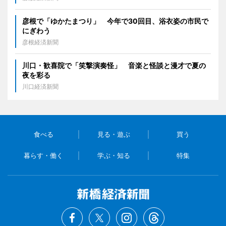
彦根で「ゆかたまつり」 今年で30回目、浴衣姿の市民で
にぎわう
彦根経済新聞
川口・歓喜院で「笑撃演奏怪」 音楽と怪談と漫才で夏の
夜を彩る
川口経済新聞
食べる
見る・遊ぶ
買う
暮らす・働く
学ぶ・知る
特集