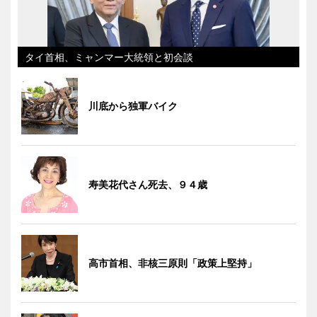
タイ首相、ミャンマー大統領と初会談
川底から独軍バイク
寿美花代さん死去、９４歳
高市首相、非核三原則「政策上堅持」