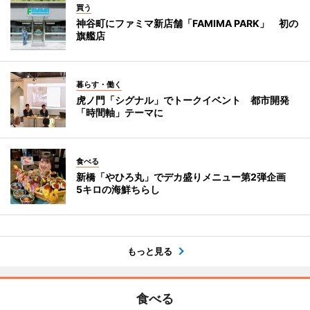
買う
神谷町にファミマ新店舗「FAMIMA PARK」 初の
旗艦店
暮らす・働く
虎ノ門「シグナル」でトークイベント 都市開発
「時間軸」テーマに
食べる
新橋「やひろ丸」でデカ盛りメニュー第2弾企画
5キロの海鮮ちらし
もっと見る
食べる