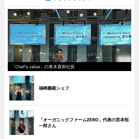
「Chef's value」の青木寛和社長
福崎義範シェフ
「オーガニックファームZERO」代表の宮本恒
一郎さん