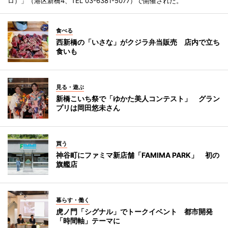
ロ）」（港区新橋4、TEL 03-6381-5077）で開催された。
食べる
西新橋の「いさな」がクジラ弁当販売 店内で立ち
食いも
見る・遊ぶ
新橋こいち祭で「ゆかた美人コンテスト」 グラン
プリは岡田悠未さん
買う
神谷町にファミマ新店舗「FAMIMA PARK」 初の
旗艦店
暮らす・働く
虎ノ門「シグナル」でトークイベント 都市開発
「時間軸」テーマに