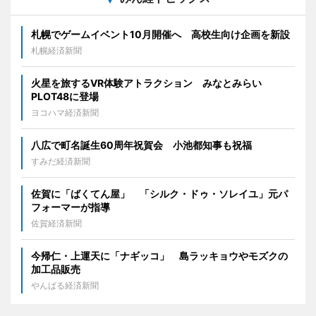
札幌でゲームイベント10月開催へ 高校生向け企画を新設
札幌経済新聞
火星を旅するVR体験アトラクション みなとみらい
PLOT48に登場
ヨコハマ経済新聞
八広で町名誕生60周年祝賀会 小池都知事も祝福
すみだ経済新聞
佐賀に「ばくてん屋」 「シルク・ドゥ・ソレイユ」元パ
フォーマーが指導
佐賀経済新聞
今帰仁・上運天に「ナギッコ」 島ラッキョウやモズクの
加工品販売
やんばる経済新聞