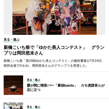
見る・遊ぶ
新橋こいち祭で「ゆかた美人コンテスト」 グラン
プリは岡田悠未さん
新橋こいち祭「第29回ゆかた美人コンテスト」の最終審査が7月24日、
桜田会場で行われ、岡田悠未さんがグランプリを受賞した。
見る・遊ぶ
霞が関に喫茶バー「番頭banto」 カモ虎課長らが
店に立つ
見る・遊ぶ