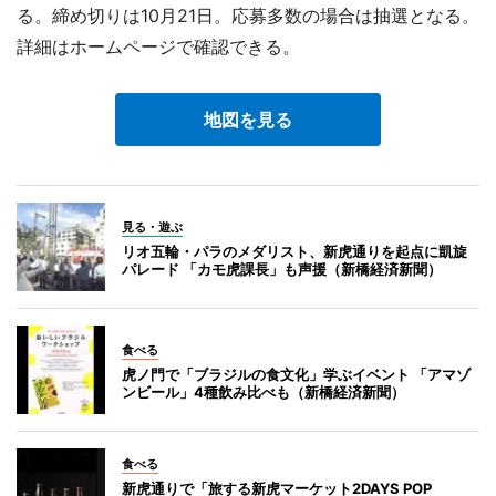
る。締め切りは10月21日。応募多数の場合は抽選となる。
詳細はホームページで確認できる。
地図を見る
見る・遊ぶ
リオ五輪・パラのメダリスト、新虎通りを起点に凱旋
パレード 「カモ虎課長」も声援（新橋経済新聞）
食べる
虎ノ門で「ブラジルの食文化」学ぶイベント 「アマゾ
ンビール」4種飲み比べも（新橋経済新聞）
食べる
新虎通りで「旅する新虎マーケット2DAYS POP