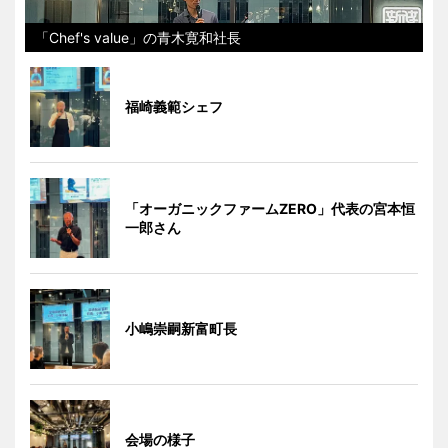
「Chef's value」の青木寛和社長
福崎義範シェフ
「オーガニックファームZERO」代表の宮本恒
一郎さん
小嶋崇嗣新富町長
会場の様子