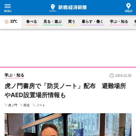
33°C
食べる
見る・遊ぶ
買う
暮らす・働く
学ぶ・知る
学ぶ・知る
2024.12.03
虎ノ門書房で「防災ノート」配布 避難場所
やAED設置場所情報も
虎ノ門
防災
ノート