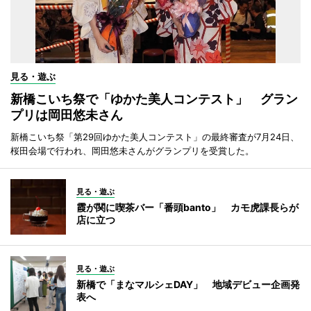
見る・遊ぶ
新橋こいち祭で「ゆかた美人コンテスト」 グラン
プリは岡田悠未さん
新橋こいち祭「第29回ゆかた美人コンテスト」の最終審査が7月24日、
桜田会場で行われ、岡田悠未さんがグランプリを受賞した。
見る・遊ぶ
霞が関に喫茶バー「番頭banto」 カモ虎課長らが
店に立つ
見る・遊ぶ
新橋で「まなマルシェDAY」 地域デビュー企画発
表へ