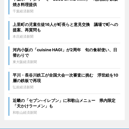
焼き料理提供
千葉経済新聞
上里町の児童生徒16人が町長らと意見交換 議場で町への
提案、再質問も
本庄経済新聞
河内小阪の「cuisine HAGI」が2周年 旬の食材使い、日
替わりで
東大阪経済新聞
平川・長谷川鉄工が全国大会一次審査に挑む 浮世絵を10
層の鉄板で再現
弘前経済新聞
近畿の「セブン-イレブン」に和歌山メニュー 県内限定
「天かけラーメン」も
和歌山経済新聞