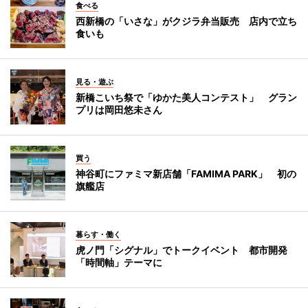
食べる
西新橋の「いさな」がクジラ弁当販売 店内で立ち
食いも
見る・遊ぶ
新橋こいち祭で「ゆかた美人コンテスト」 グラン
プリは岡田悠未さん
買う
神谷町にファミマ新店舗「FAMIMA PARK」 初の
旗艦店
暮らす・働く
虎ノ門「シグナル」でトークイベント 都市開発
「時間軸」テーマに