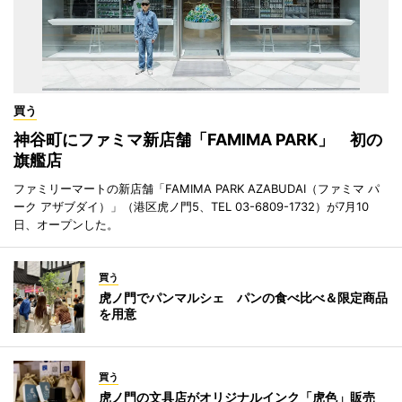
買う
神谷町にファミマ新店舗「FAMIMA PARK」 初の
旗艦店
ファミリーマートの新店舗「FAMIMA PARK AZABUDAI（ファミマ パ
ーク アザブダイ）」（港区虎ノ門5、TEL 03-6809-1732）が7月10
日、オープンした。
買う
虎ノ門でパンマルシェ パンの食べ比べ＆限定商品
を用意
買う
虎ノ門の文具店がオリジナルインク「虎色」販売