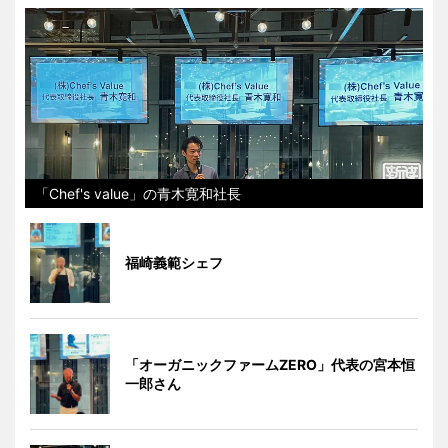
「Chef's value」の青木寛和社長
福崎義範シェフ
「オーガニックファームZERO」代表の宮本恒
一郎さん