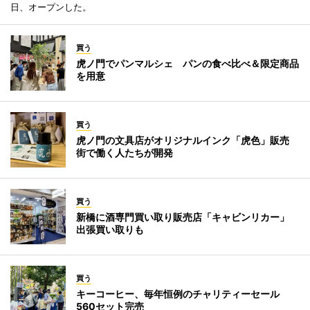
日、オープンした。
買う
虎ノ門でパンマルシェ パンの食べ比べ＆限定商品
を用意
買う
虎ノ門の文具店がオリジナルインク「虎色」販売
街で働く人たちが開発
買う
新橋に酒専門買い取り販売店「キャビンリカー」
出張買い取りも
買う
キーコーヒー、毎年恒例のチャリティーセール
560セット完売