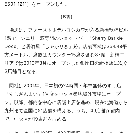
5501-1211
）をオープンした。
［広告］
場所は、ファーストホテルヨシカワが入る新橋乾杯ビル
1階で、シェリー酒専門のショットバー「Sherry Bar de
Doce」と居酒屋「しゃかりき」跡。店舗面積は254.48平
方メートル、席数はカウンター15席を含む87席。新橋エ
リアでは2010年3月にオープンした銀座口の新橋店に次ぐ
2店舗目となる。
同社は2001年、日本初の24時間・年中無休のすし店
「すしざんまい」1号店を中央区築地場外市場にオープ
ン。以降、都内を中心に店舗出店を進め、現在北海道から
九州まで全国に51店舗を構える。うち、46店舗が都内
で、中央区が19店舗を占める。
にぎりは、1貫103円～420円程度。ランチメニューは、