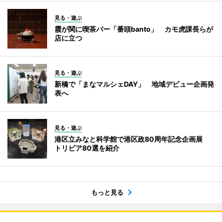
見る・遊ぶ
霞が関に喫茶バー「番頭banto」 カモ虎課長らが
店に立つ
見る・遊ぶ
新橋で「まなマルシェDAY」 地域デビュー企画発
表へ
見る・遊ぶ
港区立みなと科学館で港区政80周年記念企画展
トリビア80選を紹介
もっと見る