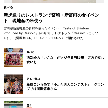
食べる
新虎通りのレストランで宮崎・新富町の食イベン
ト 現地産の米使う
宮崎県新富町産の食材を使ったイベント「Taste of Shintomi
Produced by Cassolo」が8月3日、レストラン「Cassolo（カッソー
ロ）」（港区新橋4、TEL 03-6381-5077）で開催された。
食べる
西新橋の「いさな」がクジラ弁当販売 店内で立ち
食いも
見る・遊ぶ
新橋こいち祭で「ゆかた美人コンテスト」 グラン
プリは岡田悠未さん
買う