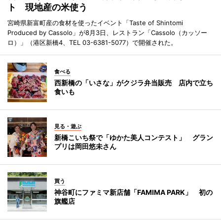
ト 現地産の米使う
宮崎県新富町産の食材を使ったイベント「Taste of Shintomi
Produced by Cassolo」が8月3日、レストラン「Cassolo（カッソー
ロ）」（港区新橋4、TEL 03-6381-5077）で開催された。
食べる
西新橋の「いさな」がクジラ弁当販売 店内で立ち
食いも
見る・遊ぶ
新橋こいち祭で「ゆかた美人コンテスト」 グラン
プリは岡田悠未さん
買う
神谷町にファミマ新店舗「FAMIMA PARK」 初の
旗艦店