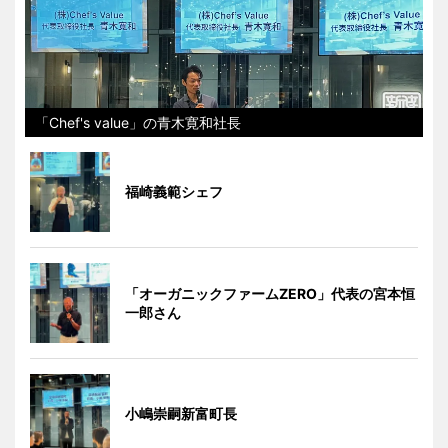
「Chef's value」の青木寛和社長
福崎義範シェフ
「オーガニックファームZERO」代表の宮本恒
一郎さん
小嶋崇嗣新富町長