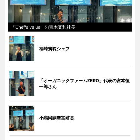
「Chef's value」の青木寛和社長
福崎義範シェフ
「オーガニックファームZERO」代表の宮本恒
一郎さん
小嶋崇嗣新富町長