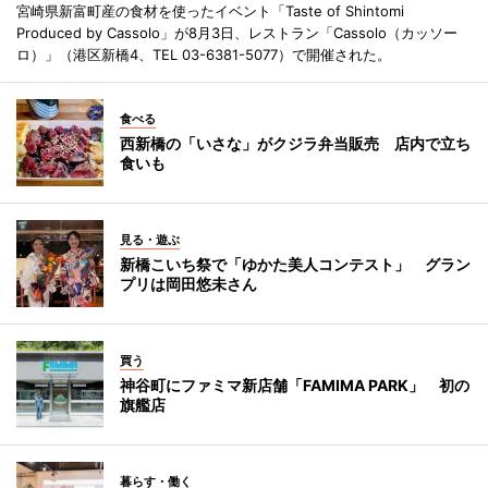
宮崎県新富町産の食材を使ったイベント「Taste of Shintomi
Produced by Cassolo」が8月3日、レストラン「Cassolo（カッソー
ロ）」（港区新橋4、TEL 03-6381-5077）で開催された。
食べる
西新橋の「いさな」がクジラ弁当販売 店内で立ち
食いも
見る・遊ぶ
新橋こいち祭で「ゆかた美人コンテスト」 グラン
プリは岡田悠未さん
買う
神谷町にファミマ新店舗「FAMIMA PARK」 初の
旗艦店
暮らす・働く