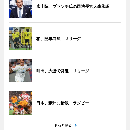
米上院、ブランチ氏の司法長官人事承認
柏、開幕白星 Ｊリーグ
町田、大勝で発進 Ｊリーグ
日本、豪州に惜敗 ラグビー
もっと見る