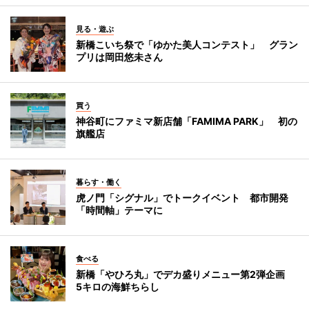
見る・遊ぶ
新橋こいち祭で「ゆかた美人コンテスト」 グラン
プリは岡田悠未さん
買う
神谷町にファミマ新店舗「FAMIMA PARK」 初の
旗艦店
暮らす・働く
虎ノ門「シグナル」でトークイベント 都市開発
「時間軸」テーマに
食べる
新橋「やひろ丸」でデカ盛りメニュー第2弾企画
5キロの海鮮ちらし