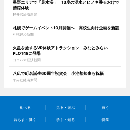
星野エリアで「足水浴」 13度の湧水とヒノキ香るおけで
清涼体験
軽井沢経済新聞
札幌でゲームイベント10月開催へ 高校生向け企画を新設
札幌経済新聞
火星を旅するVR体験アトラクション みなとみらい
PLOT48に登場
ヨコハマ経済新聞
八広で町名誕生60周年祝賀会 小池都知事も祝福
すみだ経済新聞
食べる
見る・遊ぶ
買う
暮らす・働く
学ぶ・知る
特集