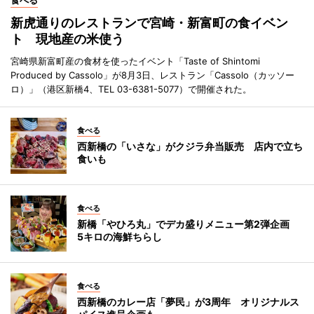
新虎通りのレストランで宮崎・新富町の食イベン
ト 現地産の米使う
宮崎県新富町産の食材を使ったイベント「Taste of Shintomi
Produced by Cassolo」が8月3日、レストラン「Cassolo（カッソー
ロ）」（港区新橋4、TEL 03-6381-5077）で開催された。
食べる
西新橋の「いさな」がクジラ弁当販売 店内で立ち
食いも
食べる
新橋「やひろ丸」でデカ盛りメニュー第2弾企画
5キロの海鮮ちらし
食べる
西新橋のカレー店「夢民」が3周年 オリジナルス