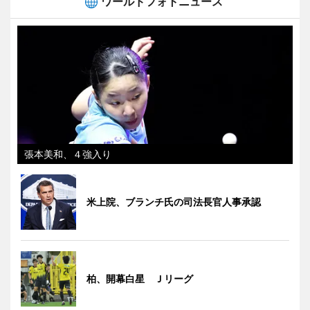
ワールドフォトニュース
張本美和、４強入り
米上院、ブランチ氏の司法長官人事承認
柏、開幕白星 Ｊリーグ