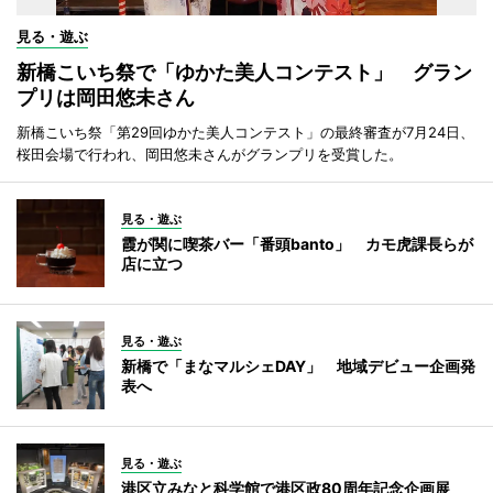
見る・遊ぶ
新橋こいち祭で「ゆかた美人コンテスト」 グラン
プリは岡田悠未さん
新橋こいち祭「第29回ゆかた美人コンテスト」の最終審査が7月24日、
桜田会場で行われ、岡田悠未さんがグランプリを受賞した。
見る・遊ぶ
霞が関に喫茶バー「番頭banto」 カモ虎課長らが
店に立つ
見る・遊ぶ
新橋で「まなマルシェDAY」 地域デビュー企画発
表へ
見る・遊ぶ
港区立みなと科学館で港区政80周年記念企画展