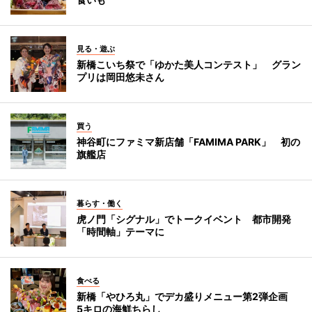
見る・遊ぶ
新橋こいち祭で「ゆかた美人コンテスト」 グラン
プリは岡田悠未さん
買う
神谷町にファミマ新店舗「FAMIMA PARK」 初の
旗艦店
暮らす・働く
虎ノ門「シグナル」でトークイベント 都市開発
「時間軸」テーマに
食べる
新橋「やひろ丸」でデカ盛りメニュー第2弾企画
5キロの海鮮ちらし