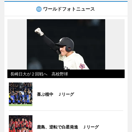
ワールドフォトニュース
長崎日大が２回戦へ 高校野球
喜ぶ植中 Ｊリーグ
鹿島、逆転で白星発進 Ｊリーグ