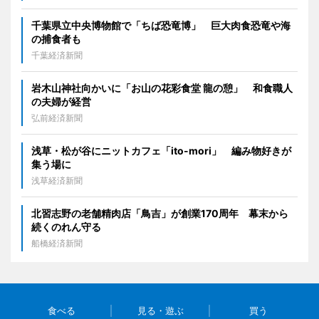
千葉県立中央博物館で「ちば恐竜博」 巨大肉食恐竜や海
の捕食者も
千葉経済新聞
岩木山神社向かいに「お山の花彩食堂 龍の憩」 和食職人
の夫婦が経営
弘前経済新聞
浅草・松が谷にニットカフェ「ito-mori」 編み物好きが
集う場に
浅草経済新聞
北習志野の老舗精肉店「鳥吉」が創業170周年 幕末から
続くのれん守る
船橋経済新聞
食べる
見る・遊ぶ
買う