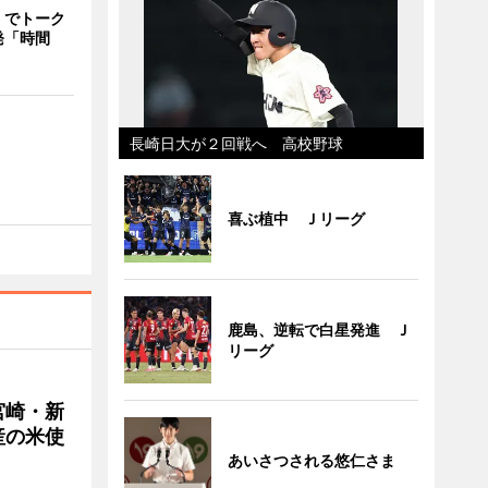
」でトーク
発「時間
長崎日大が２回戦へ 高校野球
喜ぶ植中 Ｊリーグ
鹿島、逆転で白星発進 Ｊ
リーグ
宮崎・新
産の米使
あいさつされる悠仁さま