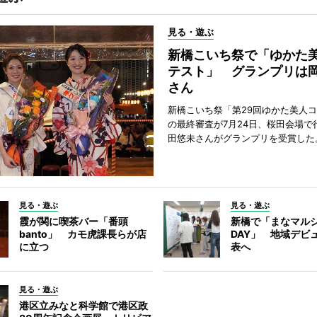
見る・遊ぶ
新橋こいち祭で「ゆかた
テスト」 グランプリは
さん
新橋こいち祭「第29回ゆかた美人
の最終審査が7月24日、桜田会場で
田悠未さんがグランプリを受賞した
見る・遊ぶ
見る・遊ぶ
霞が関に喫茶バー「番頭
新橋で「まなマル
banto」 カモ虎課長らが店
DAY」 地域デビ
に立つ
表へ
見る・遊ぶ
港区立みなと科学館で港区政