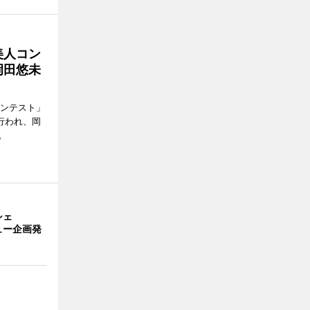
美人コン
岡田悠未
コンテスト」
行われ、岡
。
シェ
ュー企画発