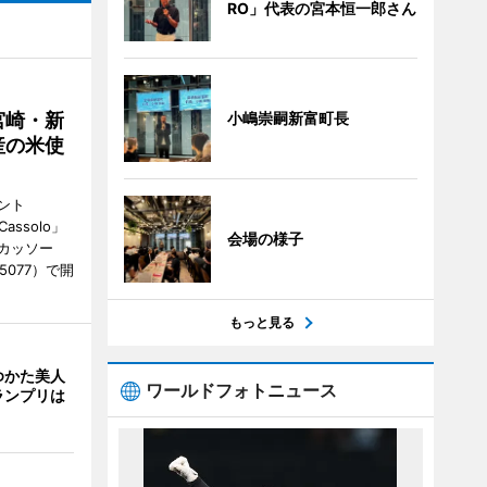
RO」代表の宮本恒一郎さん
宮崎・新
小嶋崇嗣新富町長
産の米使
ント
 Cassolo」
会場の様子
（カッソー
-5077）で開
もっと見る
ゆかた美人
ワールドフォトニュース
ランプリは