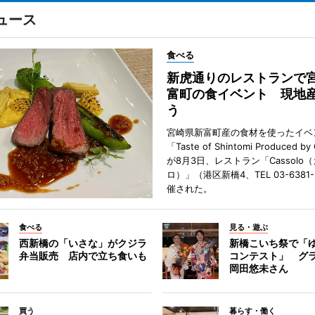
ュース
食べる
新虎通りのレストランで
富町の食イベント 現地
う
宮崎県新富町産の食材を使ったイベ
「Taste of Shintomi Produced by
が8月3日、レストラン「Cassolo
ロ）」（港区新橋4、TEL 03-6381
催された。
食べる
見る・遊ぶ
西新橋の「いさな」がクジラ
新橋こいち祭で「
弁当販売 店内で立ち食いも
コンテスト」 グ
岡田悠未さん
買う
暮らす・働く