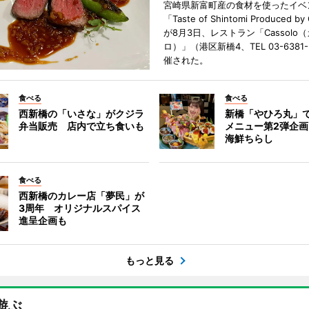
宮崎県新富町産の食材を使ったイベ
「Taste of Shintomi Produced by
が8月3日、レストラン「Cassolo
ロ）」（港区新橋4、TEL 03-6381
催された。
食べる
食べる
西新橋の「いさな」がクジラ
新橋「やひろ丸」
弁当販売 店内で立ち食いも
メニュー第2弾企画
海鮮ちらし
食べる
西新橋のカレー店「夢民」が
3周年 オリジナルスパイス
進呈企画も
もっと見る
遊ぶ