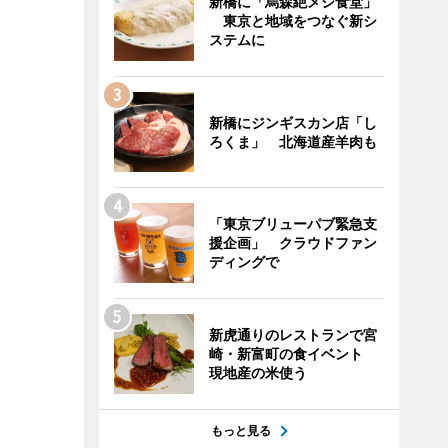
新橋に「烏森絶メシ食堂」
東京と地域をつなぐ新シ
ステムに
新橋にジンギスカン店「し
ろくま」 北海道産羊肉も
「東京ブリューパブ緊急支
援企画」 クラウドファン
ディングで
新虎通りのレストランで宮
崎・新富町の食イベント
現地産の米使う
もっと見る