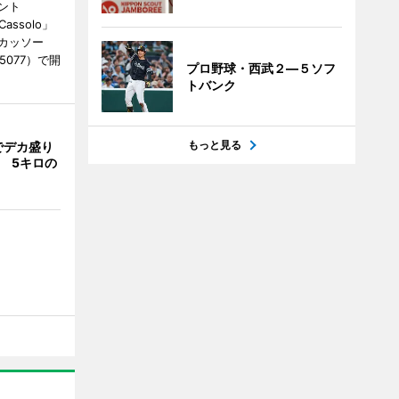
ント
 Cassolo」
（カッソー
-5077）で開
プロ野球・西武２―５ソフ
トバンク
もっと見る
でデカ盛り
 5キロの