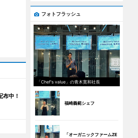
フォトフラッシュ
「Chef's value」の青木寛和社長
5配布中！
福崎義範シェフ
「オーガニックファームZE