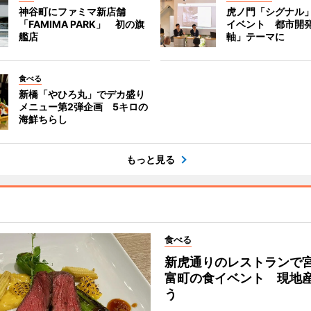
神谷町にファミマ新店舗
虎ノ門「シグナル
「FAMIMA PARK」 初の旗
イベント 都市開
艦店
軸」テーマに
食べる
新橋「やひろ丸」でデカ盛り
メニュー第2弾企画 5キロの
海鮮ちらし
もっと見る
食べる
新虎通りのレストランで
富町の食イベント 現地
う