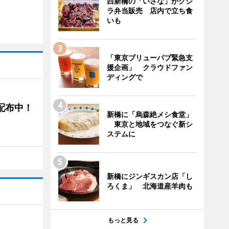
西新橋の「いさな」がクジ
ラ弁当販売 店内で立ち食
いも
「東京ブリューパブ緊急支
援企画」 クラウドファン
ディングで
4配布中！
新橋に「烏森絶メシ食堂」
東京と地域をつなぐ新シ
ステムに
新橋にジンギスカン店「し
ろくま」 北海道産羊肉も
もっと見る