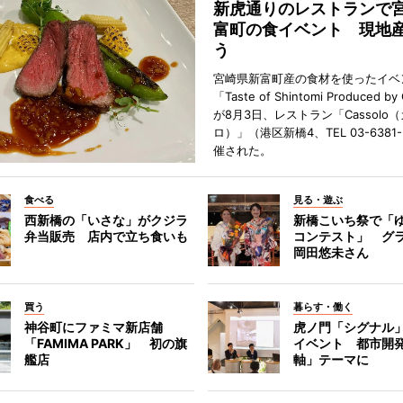
新虎通りのレストランで
富町の食イベント 現地
う
宮崎県新富町産の食材を使ったイベ
「Taste of Shintomi Produced by
が8月3日、レストラン「Cassolo
ロ）」（港区新橋4、TEL 03-6381
催された。
食べる
見る・遊ぶ
西新橋の「いさな」がクジラ
新橋こいち祭で「
弁当販売 店内で立ち食いも
コンテスト」 グ
岡田悠未さん
買う
暮らす・働く
神谷町にファミマ新店舗
虎ノ門「シグナル
「FAMIMA PARK」 初の旗
イベント 都市開
艦店
軸」テーマに