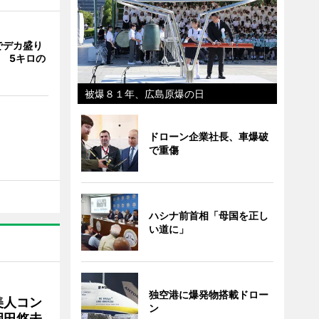
でデカ盛り
 5キロの
被爆８１年、広島原爆の日
ドローン企業社長、車爆破
で重傷
ハシナ前首相「母国を正し
い道に」
独空港に爆発物搭載ドロー
美人コン
ン
岡田悠未