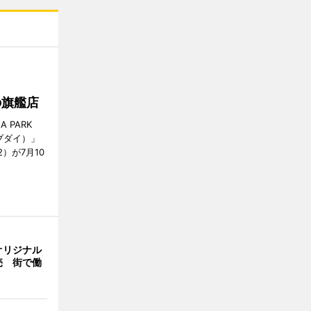
の旗艦店
 PARK
ザブダイ）」
2）が7月10
オリジナル
売 街で働