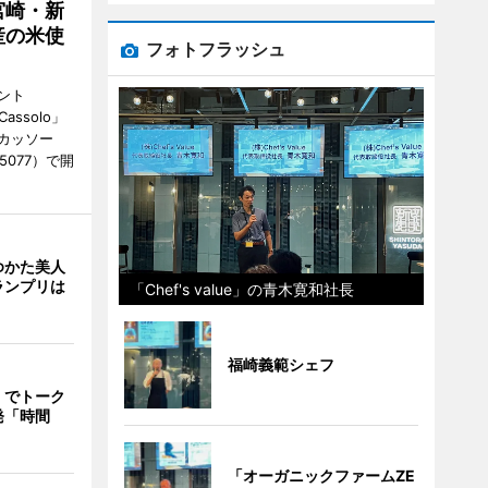
宮崎・新
産の米使
フォトフラッシュ
ント
 Cassolo」
（カッソー
-5077）で開
ゆかた美人
ランプリは
「Chef's value」の青木寛和社長
福崎義範シェフ
」でトーク
発「時間
「オーガニックファームZE