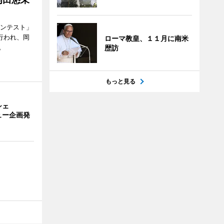
コンテスト」
行われ、岡
ローマ教皇、１１月に南米
。
歴訪
もっと見る
シェ
ュー企画発