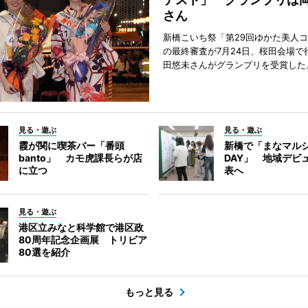
さん
新橋こいち祭「第29回ゆかた美人
の最終審査が7月24日、桜田会場で
田悠未さんがグランプリを受賞した
見る・遊ぶ
見る・遊ぶ
霞が関に喫茶バー「番頭
新橋で「まなマル
banto」 カモ虎課長らが店
DAY」 地域デビ
に立つ
表へ
見る・遊ぶ
港区立みなと科学館で港区政
80周年記念企画展 トリビア
80選を紹介
もっと見る