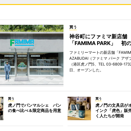
買う
神谷町にファミマ新店舗
「FAMIMA PARK」 初
ファミリーマートの新店舗「FAMIMA
AZABUDAI（ファミマ パーク ア
（港区虎ノ門5、TEL 03-6809-173
日、オープンした。
買う
買う
虎ノ門でパンマルシェ パン
虎ノ門の文具店が
の食べ比べ＆限定商品を用意
インク「虎色」販
く人たちが開発