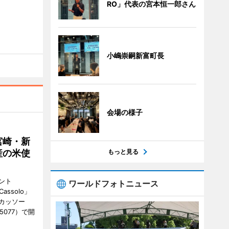
RO」代表の宮本恒一郎さん
小嶋崇嗣新富町長
会場の様子
宮崎・新
もっと見る
産の米使
ント
ワールドフォトニュース
 Cassolo」
（カッソー
-5077）で開