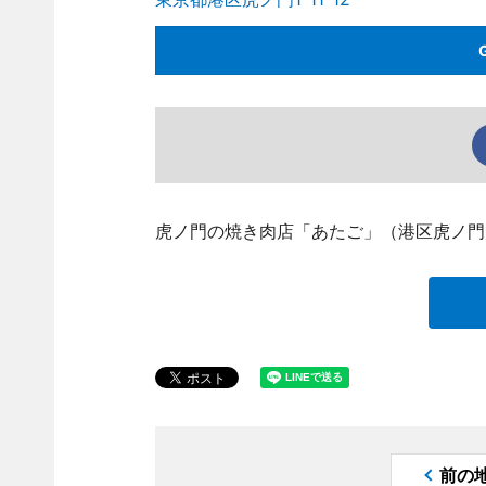
虎ノ門の焼き肉店「あたご」（港区虎ノ門1、T
前の