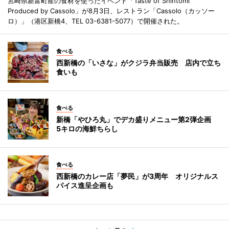
宮崎県新富町産の食材を使ったイベント「Taste of Shintomi
Produced by Cassolo」が8月3日、レストラン「Cassolo（カッソー
ロ）」（港区新橋4、TEL 03-6381-5077）で開催された。
食べる
西新橋の「いさな」がクジラ弁当販売 店内で立ち
食いも
食べる
新橋「やひろ丸」でデカ盛りメニュー第2弾企画
5キロの海鮮ちらし
食べる
西新橋のカレー店「夢民」が3周年 オリジナルス
パイス進呈企画も