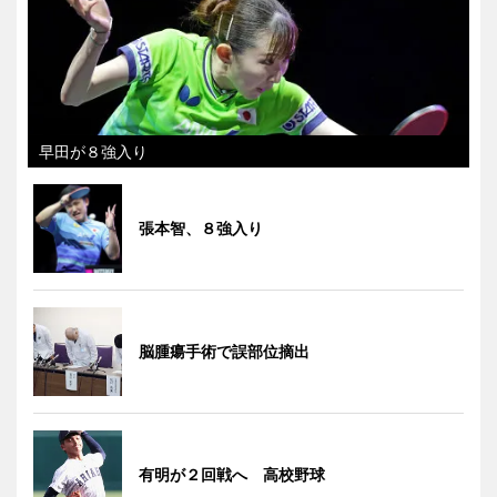
早田が８強入り
張本智、８強入り
脳腫瘍手術で誤部位摘出
有明が２回戦へ 高校野球