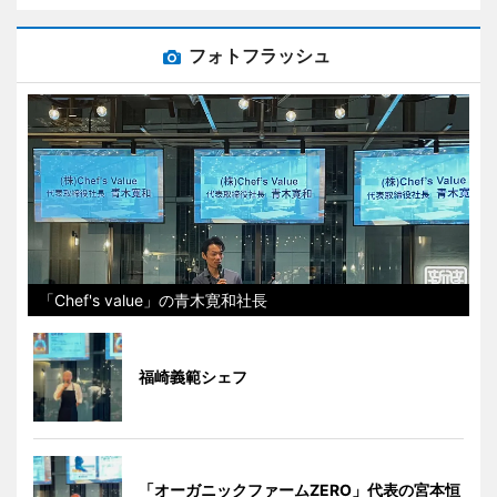
フォトフラッシュ
「Chef's value」の青木寛和社長
福崎義範シェフ
「オーガニックファームZERO」代表の宮本恒