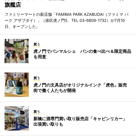
旗艦店
ファミリーマートの新店舗「FAMIMA PARK AZABUDAI（ファミマ パ
ーク アザブダイ）」（港区虎ノ門5、TEL 03-6809-1732）が7月10
日、オープンした。
買う
虎ノ門でパンマルシェ パンの食べ比べ＆限定商品
を用意
買う
虎ノ門の文具店がオリジナルインク「虎色」販売
街で働く人たちが開発
買う
新橋に酒専門買い取り販売店「キャビンリカー」
出張買い取りも