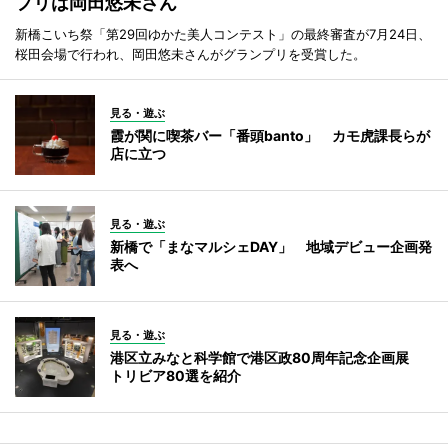
プリは岡田悠未さん
新橋こいち祭「第29回ゆかた美人コンテスト」の最終審査が7月24日、
桜田会場で行われ、岡田悠未さんがグランプリを受賞した。
見る・遊ぶ
霞が関に喫茶バー「番頭banto」 カモ虎課長らが
店に立つ
見る・遊ぶ
新橋で「まなマルシェDAY」 地域デビュー企画発
表へ
見る・遊ぶ
港区立みなと科学館で港区政80周年記念企画展
トリビア80選を紹介