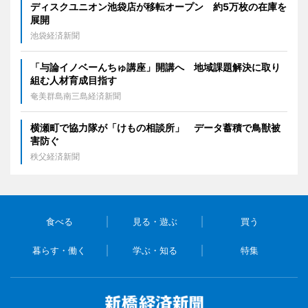
ディスクユニオン池袋店が移転オープン 約5万枚の在庫を
展開
池袋経済新聞
「与論イノベーんちゅ講座」開講へ 地域課題解決に取り
組む人材育成目指す
奄美群島南三島経済新聞
横瀬町で協力隊が「けもの相談所」 データ蓄積で鳥獣被
害防ぐ
秩父経済新聞
食べる
見る・遊ぶ
買う
暮らす・働く
学ぶ・知る
特集