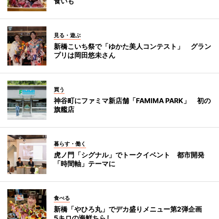
食いも
見る・遊ぶ
新橋こいち祭で「ゆかた美人コンテスト」 グラン
プリは岡田悠未さん
買う
神谷町にファミマ新店舗「FAMIMA PARK」 初の
旗艦店
暮らす・働く
虎ノ門「シグナル」でトークイベント 都市開発
「時間軸」テーマに
食べる
新橋「やひろ丸」でデカ盛りメニュー第2弾企画
5キロの海鮮ちらし