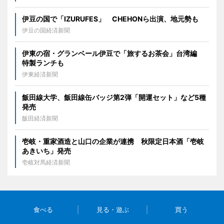
伊豆の国で「IZURUFES」 CHEHONら出演、地元勢も
伊豆の国経済新聞
伊東の宿・グランベール伊豆で「旅するお茶会」台湾編
特製ランチも
伊東経済新聞
飯田線大学、飯田線缶バッジ第2弾「開運セット」など5種
発売
飯田経済新聞
壱岐・重家酒造と山口の企業が連携 秋限定日本酒「壱岐
あきいち」発売
壱岐対馬経済新聞
食べる
見る・遊ぶ
買う