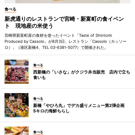
食べる
新虎通りのレストランで宮崎・新富町の食イベン
ト 現地産の米使う
宮崎県新富町産の食材を使ったイベント「Taste of Shintomi
Produced by Cassolo」が8月3日、レストラン「Cassolo（カッソー
ロ）」（港区新橋4、TEL 03-6381-5077）で開催された。
食べる
西新橋の「いさな」がクジラ弁当販売 店内で立ち
食いも
食べる
新橋「やひろ丸」でデカ盛りメニュー第2弾企画
5キロの海鮮ちらし
食べる