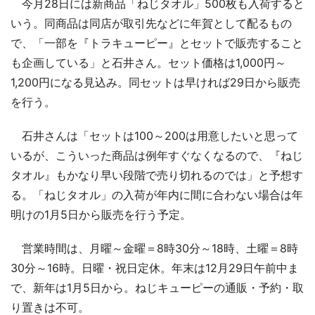
今月28日には新商品「ねじタオル」500枚も入荷すると
いう。同商品は同店が取引先などに年賀として配るもの
で、「一部を『トラキューピー』とセットで販売すること
も企画している」と石井さん。セット価格は1,000円～
1,200円になる見込み。同セットは早ければ29日から販売
を行う。
石井さんは「セットは100～200は用意したいと思って
いるが、こういった商品は例年すぐなくなるので、『ねじ
タオル』もかなり早い段階で売り切れるのでは」と予想す
る。「ねじタオル」の入荷が年内に間に合わない場合は年
明けの1月5日から販売を行う予定。
営業時間は、月曜～金曜＝8時30分～18時、土曜＝8時
30分～16時。日曜・祝日定休。年末は12月29日午前中ま
で、新年は1月5日から。ねじキューピーの通販・予約・取
り置きは不可。