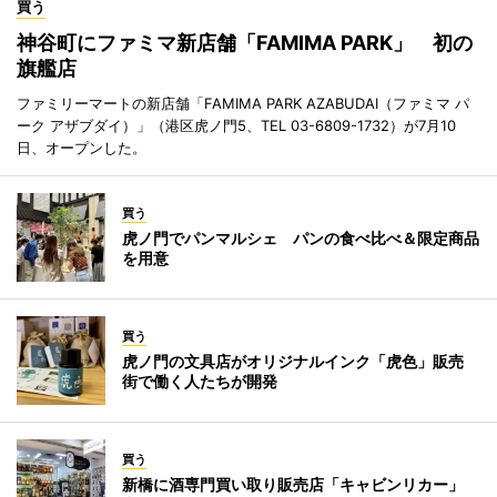
買う
神谷町にファミマ新店舗「FAMIMA PARK」 初の
旗艦店
ファミリーマートの新店舗「FAMIMA PARK AZABUDAI（ファミマ パ
ーク アザブダイ）」（港区虎ノ門5、TEL 03-6809-1732）が7月10
日、オープンした。
買う
虎ノ門でパンマルシェ パンの食べ比べ＆限定商品
を用意
買う
虎ノ門の文具店がオリジナルインク「虎色」販売
街で働く人たちが開発
買う
新橋に酒専門買い取り販売店「キャビンリカー」