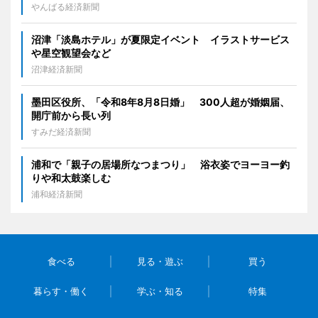
やんばる経済新聞
沼津「淡島ホテル」が夏限定イベント イラストサービス
や星空観望会など
沼津経済新聞
墨田区役所、「令和8年8月8日婚」 300人超が婚姻届、
開庁前から長い列
すみだ経済新聞
浦和で「親子の居場所なつまつり」 浴衣姿でヨーヨー釣
りや和太鼓楽しむ
浦和経済新聞
食べる
見る・遊ぶ
買う
暮らす・働く
学ぶ・知る
特集