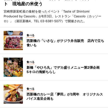
ト 現地産の米使う
宮崎県新富町産の食材を使ったイベント「Taste of Shintomi
Produced by Cassolo」が8月3日、レストラン「Cassolo（カッソー
ロ）」（港区新橋4、TEL 03-6381-5077）で開催された。
食べる
西新橋の「いさな」がクジラ弁当販売 店内で立ち
食いも
食べる
新橋「やひろ丸」でデカ盛りメニュー第2弾企画
5キロの海鮮ちらし
食べる
西新橋のカレー店「夢民」が3周年 オリジナルス
パイス進呈企画も