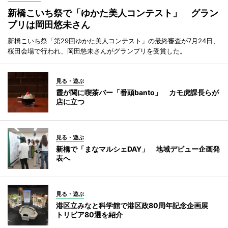
新橋こいち祭で「ゆかた美人コンテスト」 グラン
プリは岡田悠未さん
新橋こいち祭「第29回ゆかた美人コンテスト」の最終審査が7月24日、
桜田会場で行われ、岡田悠未さんがグランプリを受賞した。
見る・遊ぶ
霞が関に喫茶バー「番頭banto」 カモ虎課長らが
店に立つ
見る・遊ぶ
新橋で「まなマルシェDAY」 地域デビュー企画発
表へ
見る・遊ぶ
港区立みなと科学館で港区政80周年記念企画展
トリビア80選を紹介