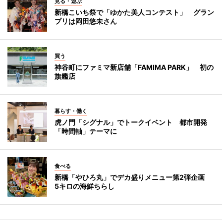
見る・遊ぶ
新橋こいち祭で「ゆかた美人コンテスト」 グラン
プリは岡田悠未さん
買う
神谷町にファミマ新店舗「FAMIMA PARK」 初の
旗艦店
暮らす・働く
虎ノ門「シグナル」でトークイベント 都市開発
「時間軸」テーマに
食べる
新橋「やひろ丸」でデカ盛りメニュー第2弾企画
5キロの海鮮ちらし