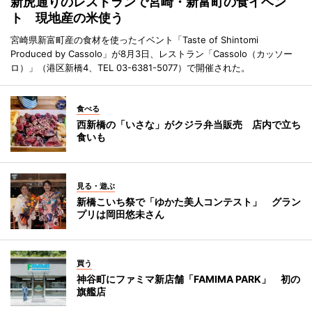
新虎通りのレストランで宮崎・新富町の食イベン
ト 現地産の米使う
宮崎県新富町産の食材を使ったイベント「Taste of Shintomi
Produced by Cassolo」が8月3日、レストラン「Cassolo（カッソー
ロ）」（港区新橋4、TEL 03-6381-5077）で開催された。
食べる
西新橋の「いさな」がクジラ弁当販売 店内で立ち
食いも
見る・遊ぶ
新橋こいち祭で「ゆかた美人コンテスト」 グラン
プリは岡田悠未さん
買う
神谷町にファミマ新店舗「FAMIMA PARK」 初の
旗艦店