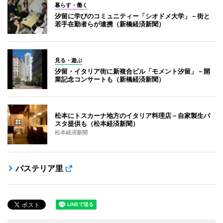
暮らす・働く
汐留に学びのコミュニティー「シオドメ大学」－街と
若手在勤者らが連携（新橋経済新聞）
見る・遊ぶ
汐留・イタリア街に新複合ビル「モメント汐留」－開
業記念コンサートも（新橋経済新聞）
松本にトスカーナ地方のイタリア料理店－自家製生パ
スタ提供も（松本経済新聞）
松本経済新聞
パステリア里