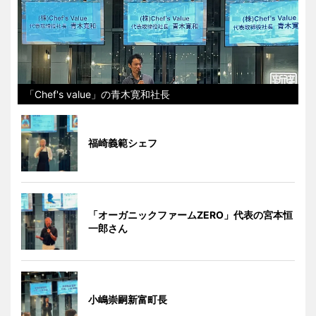
「Chef's value」の青木寛和社長
福崎義範シェフ
「オーガニックファームZERO」代表の宮本恒
一郎さん
小嶋崇嗣新富町長