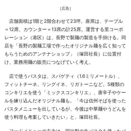
［広告］
店舗面積は1階と2階合わせて23坪。座席は、テーブル
＝12席、カウンター＝13席の計25席。運営する里コーポ
レーション（港区）は、長野で製麺の製造を手掛ける。同
店を「長野の製麺工場で作ったオリジナル麺を広く知って
もらうためのアンテナショップ」（塚田社長）に位置付
け、業務用麺の販売につなげていく考え。
店で使うパスタは、スパゲティ（1.6ミリメートル）、
フィットチーネ、リングイネ、リガトーニなど。5種類の
コンキリエを使う「ミックスコンキリエ」、唐辛子やケー
ルを練り込んだオリジナル麺も。「今は信州そばを使った
パスタメニューを出しているが、今後は中華麺やうどんを
使う料理も考案していきたい」と、塚田社長。
フードメニューの主力は、同社製の生パスタを使ったパ