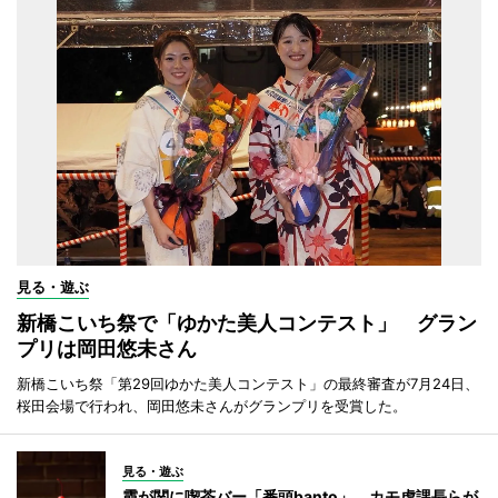
見る・遊ぶ
新橋こいち祭で「ゆかた美人コンテスト」 グラン
プリは岡田悠未さん
新橋こいち祭「第29回ゆかた美人コンテスト」の最終審査が7月24日、
桜田会場で行われ、岡田悠未さんがグランプリを受賞した。
見る・遊ぶ
霞が関に喫茶バー「番頭banto」 カモ虎課長らが