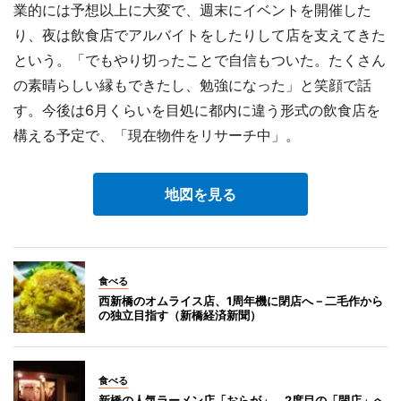
業的には予想以上に大変で、週末にイベントを開催した
り、夜は飲食店でアルバイトをしたりして店を支えてきた
という。「でもやり切ったことで自信もついた。たくさん
の素晴らしい縁もできたし、勉強になった」と笑顔で話
す。今後は6月くらいを目処に都内に違う形式の飲食店を
構える予定で、「現在物件をリサーチ中」。
地図を見る
食べる
西新橋のオムライス店、1周年機に閉店へ－二毛作から
の独立目指す（新橋経済新聞）
食べる
新橋の人気ラーメン店「おらが」、2度目の「閉店」へ