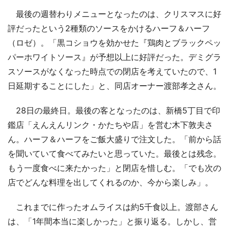
最後の週替わりメニューとなったのは、クリスマスに好
評だったという2種類のソースをかけるハーフ＆ハーフ
（ロゼ）。「黒コショウを効かせた『鶏肉とブラックペッ
パーホワイトソース』が予想以上に好評だった。デミグラ
スソースがなくなった時点での閉店を考えていたので、1
日延期することにした」と、同店オーナー渡部孝之さん。
28日の最終日。最後の客となったのは、新橋5丁目で印
鑑店「えんえんリンク・かたちや店」を営む木下敦夫さ
ん。ハーフ＆ハーフをご飯大盛りで注文した。「前から話
を聞いていて食べてみたいと思っていた。最後とは残念。
もう一度食べに来たかった」と閉店を惜しむ。「でも次の
店でどんな料理を出してくれるのか、今から楽しみ」。
これまでに作ったオムライスは約5千食以上。渡部さん
は、「1年間本当に楽しかった」と振り返る。しかし、営