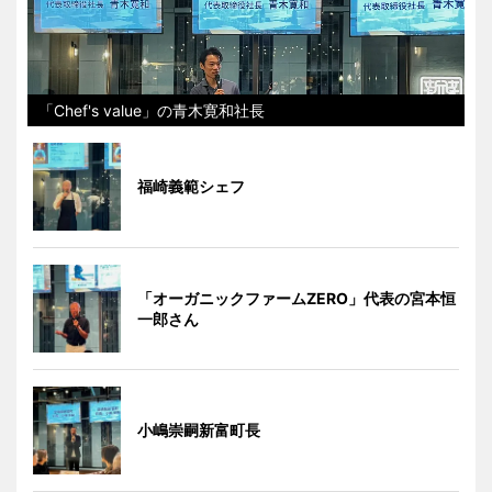
「Chef's value」の青木寛和社長
福崎義範シェフ
「オーガニックファームZERO」代表の宮本恒
一郎さん
小嶋崇嗣新富町長