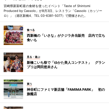
宮崎県新富町産の食材を使ったイベント「Taste of Shintomi
Produced by Cassolo」が8月3日、レストラン「Cassolo（カッソー
ロ）」（港区新橋4、TEL 03-6381-5077）で開催された。
食べる
西新橋の「いさな」がクジラ弁当販売 店内で立ち
食いも
見る・遊ぶ
新橋こいち祭で「ゆかた美人コンテスト」 グラン
プリは岡田悠未さん
買う
神谷町にファミマ新店舗「FAMIMA PARK」 初の
旗艦店