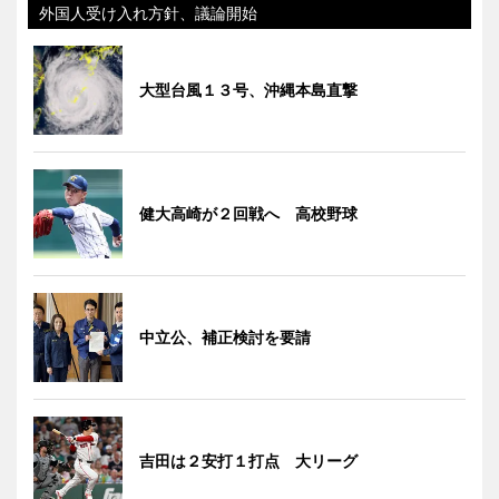
外国人受け入れ方針、議論開始
大型台風１３号、沖縄本島直撃
健大高崎が２回戦へ 高校野球
中立公、補正検討を要請
吉田は２安打１打点 大リーグ