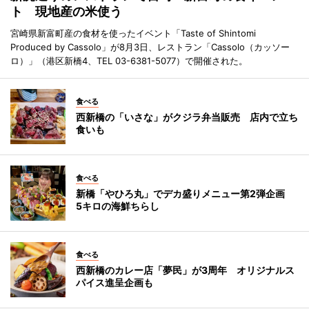
ト 現地産の米使う
宮崎県新富町産の食材を使ったイベント「Taste of Shintomi
Produced by Cassolo」が8月3日、レストラン「Cassolo（カッソー
ロ）」（港区新橋4、TEL 03-6381-5077）で開催された。
食べる
西新橋の「いさな」がクジラ弁当販売 店内で立ち
食いも
食べる
新橋「やひろ丸」でデカ盛りメニュー第2弾企画
5キロの海鮮ちらし
食べる
西新橋のカレー店「夢民」が3周年 オリジナルス
パイス進呈企画も