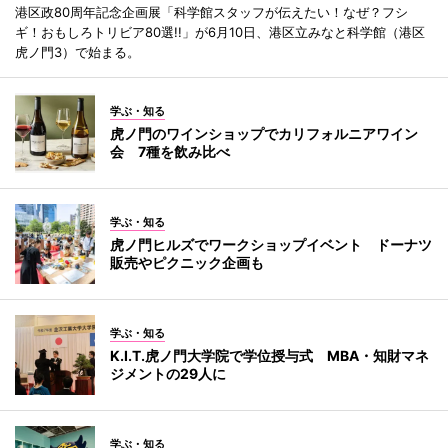
港区政80周年記念企画展「科学館スタッフが伝えたい！なぜ？フシ
ギ！おもしろトリビア80選!!」が6月10日、港区立みなと科学館（港区
虎ノ門3）で始まる。
学ぶ・知る
虎ノ門のワインショップでカリフォルニアワイン
会 7種を飲み比べ
学ぶ・知る
虎ノ門ヒルズでワークショップイベント ドーナツ
販売やピクニック企画も
学ぶ・知る
K.I.T.虎ノ門大学院で学位授与式 MBA・知財マネ
ジメントの29人に
学ぶ・知る