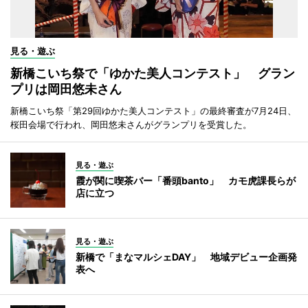
見る・遊ぶ
新橋こいち祭で「ゆかた美人コンテスト」 グラン
プリは岡田悠未さん
新橋こいち祭「第29回ゆかた美人コンテスト」の最終審査が7月24日、
桜田会場で行われ、岡田悠未さんがグランプリを受賞した。
見る・遊ぶ
霞が関に喫茶バー「番頭banto」 カモ虎課長らが
店に立つ
見る・遊ぶ
新橋で「まなマルシェDAY」 地域デビュー企画発
表へ