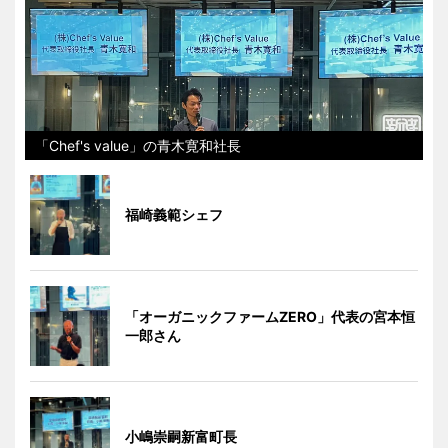
「Chef's value」の青木寛和社長
福崎義範シェフ
「オーガニックファームZERO」代表の宮本恒
一郎さん
小嶋崇嗣新富町長