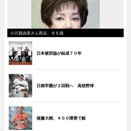
小川真由美さん死去、８６歳
日本被団協が結成７０年
日南学園が２回戦へ 高校野球
後藤大樹、４００障害で銀