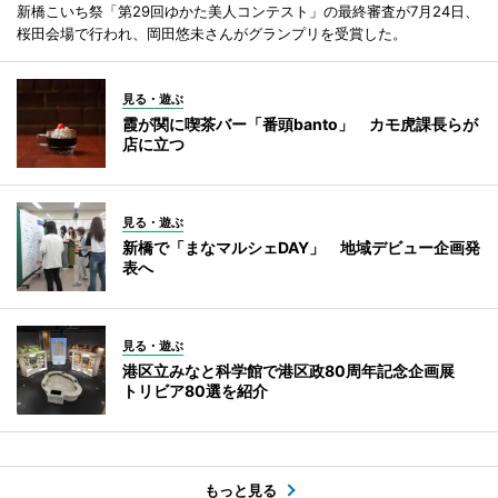
新橋こいち祭「第29回ゆかた美人コンテスト」の最終審査が7月24日、
桜田会場で行われ、岡田悠未さんがグランプリを受賞した。
見る・遊ぶ
霞が関に喫茶バー「番頭banto」 カモ虎課長らが
店に立つ
見る・遊ぶ
新橋で「まなマルシェDAY」 地域デビュー企画発
表へ
見る・遊ぶ
港区立みなと科学館で港区政80周年記念企画展
トリビア80選を紹介
もっと見る