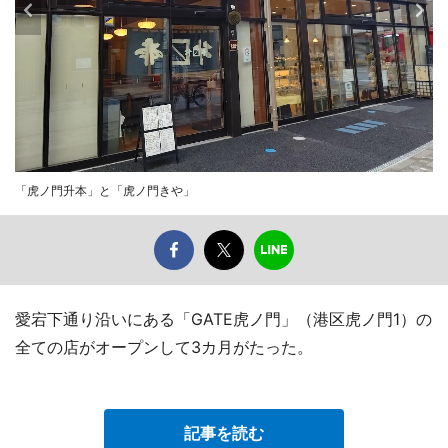
「虎ノ門升本」と「虎ノ門きや」
愛宕下通り沿いにある「GATE虎ノ門」（港区虎ノ門1）の
全ての店がオープンして3カ月がたった。
記事を読む