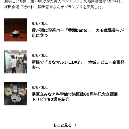
新橋こいち祭「第29回ゆかた美人コンテスト」の最終審査が7月24日、
桜田会場で行われ、岡田悠未さんがグランプリを受賞した。
見る・遊ぶ
霞が関に喫茶バー「番頭banto」 カモ虎課長らが
店に立つ
見る・遊ぶ
新橋で「まなマルシェDAY」 地域デビュー企画発
表へ
見る・遊ぶ
港区立みなと科学館で港区政80周年記念企画展
トリビア80選を紹介
もっと見る