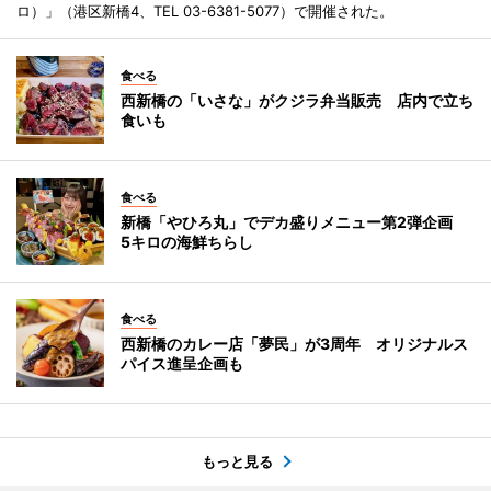
ロ）」（港区新橋4、TEL 03-6381-5077）で開催された。
食べる
西新橋の「いさな」がクジラ弁当販売 店内で立ち
食いも
食べる
新橋「やひろ丸」でデカ盛りメニュー第2弾企画
5キロの海鮮ちらし
食べる
西新橋のカレー店「夢民」が3周年 オリジナルス
パイス進呈企画も
もっと見る