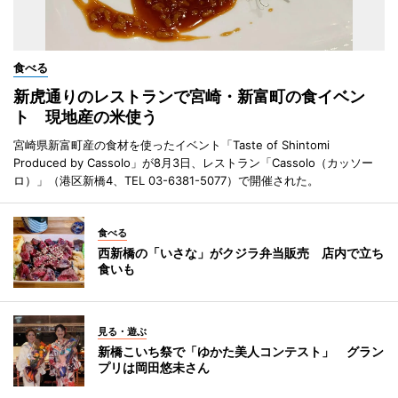
食べる
新虎通りのレストランで宮崎・新富町の食イベン
ト 現地産の米使う
宮崎県新富町産の食材を使ったイベント「Taste of Shintomi
Produced by Cassolo」が8月3日、レストラン「Cassolo（カッソー
ロ）」（港区新橋4、TEL 03-6381-5077）で開催された。
食べる
西新橋の「いさな」がクジラ弁当販売 店内で立ち
食いも
見る・遊ぶ
新橋こいち祭で「ゆかた美人コンテスト」 グラン
プリは岡田悠未さん