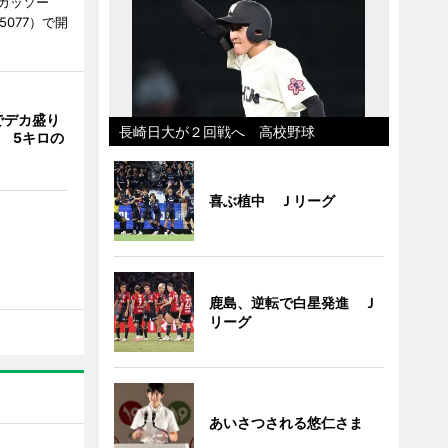
（カッソー
-5077）で開
でデカ盛り
長崎日大が２回戦へ 高校野球
 5キロの
喜ぶ植中 Ｊリーグ
鹿島、逆転で白星発進 Ｊ
リーグ
あいさつされる悠仁さま