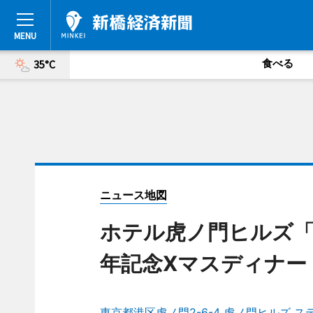
食べる
35°C
ニュース地図
ホテル虎ノ門ヒルズ「
年記念Xマスディナー
東京都港区虎ノ門2-6-4 虎ノ門ヒルズ 