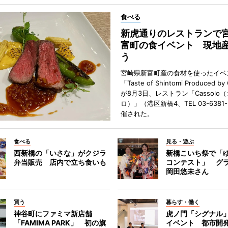
食べる
新虎通りのレストランで
富町の食イベント 現地
う
宮崎県新富町産の食材を使ったイベ
「Taste of Shintomi Produced by
が8月3日、レストラン「Cassolo
ロ）」（港区新橋4、TEL 03-6381
催された。
食べる
見る・遊ぶ
西新橋の「いさな」がクジラ
新橋こいち祭で「
弁当販売 店内で立ち食いも
コンテスト」 グ
岡田悠未さん
買う
暮らす・働く
神谷町にファミマ新店舗
虎ノ門「シグナル
「FAMIMA PARK」 初の旗
イベント 都市開