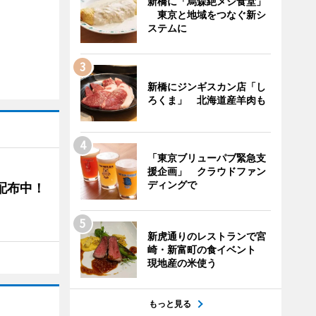
新橋に「烏森絶メシ食堂」
東京と地域をつなぐ新シ
ステムに
新橋にジンギスカン店「し
ろくま」 北海道産羊肉も
「東京ブリューパブ緊急支
援企画」 クラウドファン
ディングで
5配布中！
新虎通りのレストランで宮
崎・新富町の食イベント
現地産の米使う
もっと見る