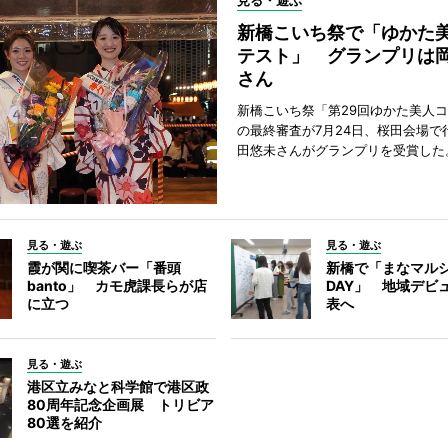
見る・遊ぶ
新橋こいち祭で「ゆかた
テスト」 グランプリは
さん
新橋こいち祭「第29回ゆかた美人
の最終審査が7月24日、桜田会場で
田悠未さんがグランプリを受賞した
見る・遊ぶ
見る・遊ぶ
霞が関に喫茶バー「番頭
新橋で「まなマル
banto」 カモ虎課長らが店
DAY」 地域デビ
に立つ
表へ
見る・遊ぶ
港区立みなと科学館で港区政
80周年記念企画展 トリビア
80選を紹介