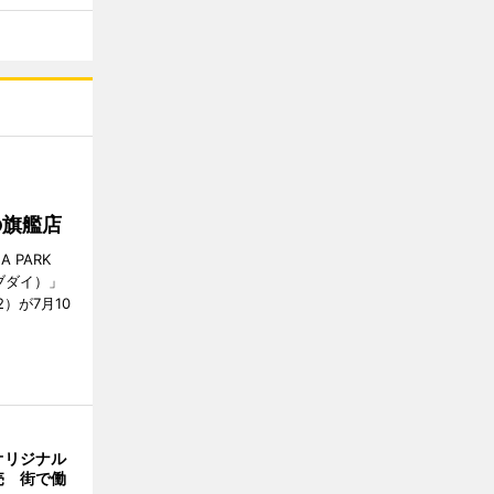
の旗艦店
 PARK
ザブダイ）」
2）が7月10
オリジナル
売 街で働