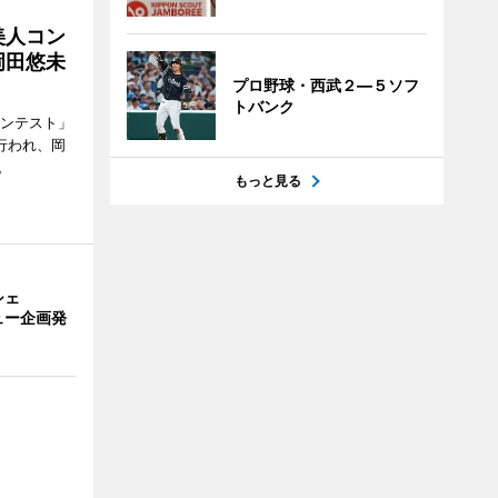
美人コン
岡田悠未
プロ野球・西武２―５ソフ
トバンク
コンテスト」
行われ、岡
。
もっと見る
シェ
ュー企画発