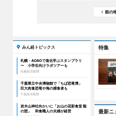
前の
みん経トピックス
特集
札幌・AOAOで進化学ぶスタンプラリ
ー 小学生向けラボツアーも
札幌経済新聞
千葉県立中央博物館で「ちば恐竜博」
巨大肉食恐竜や海の捕食者も
千葉経済新聞
岩木山神社向かいに「お山の花彩食堂 龍
最新ニ
の憩」 和食職人の夫婦が経営