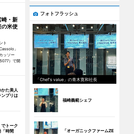
フォトフラッシュ
宮崎・新
産の米使
ント
 Cassolo」
（カッソー
-5077）で開
「Chef's value」の青木寛和社長
ゆかた美人
ランプリは
福崎義範シェフ
」でトーク
「オーガニックファームZE
発「時間