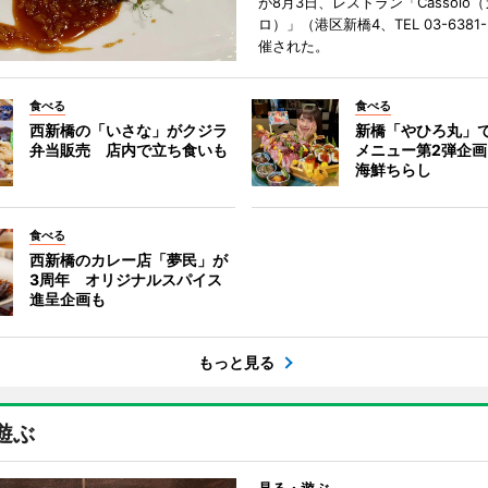
が8月3日、レストラン「Cassolo
ロ）」（港区新橋4、TEL 03-6381
催された。
食べる
食べる
西新橋の「いさな」がクジラ
新橋「やひろ丸」
弁当販売 店内で立ち食いも
メニュー第2弾企画
海鮮ちらし
食べる
西新橋のカレー店「夢民」が
3周年 オリジナルスパイス
進呈企画も
もっと見る
遊ぶ