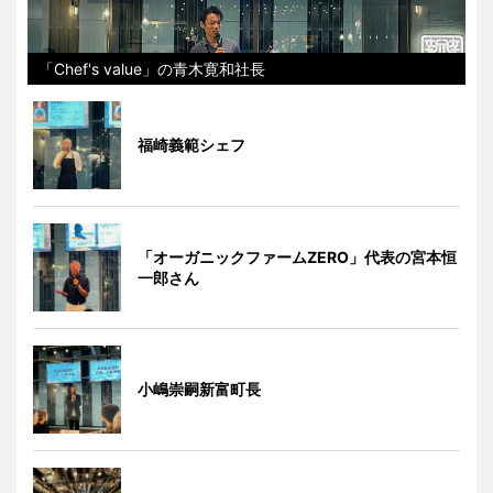
「Chef's value」の青木寛和社長
福崎義範シェフ
「オーガニックファームZERO」代表の宮本恒
一郎さん
小嶋崇嗣新富町長