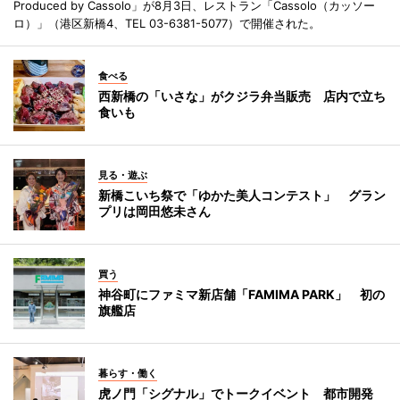
Produced by Cassolo」が8月3日、レストラン「Cassolo（カッソー
ロ）」（港区新橋4、TEL 03-6381-5077）で開催された。
食べる
西新橋の「いさな」がクジラ弁当販売 店内で立ち
食いも
見る・遊ぶ
新橋こいち祭で「ゆかた美人コンテスト」 グラン
プリは岡田悠未さん
買う
神谷町にファミマ新店舗「FAMIMA PARK」 初の
旗艦店
暮らす・働く
虎ノ門「シグナル」でトークイベント 都市開発