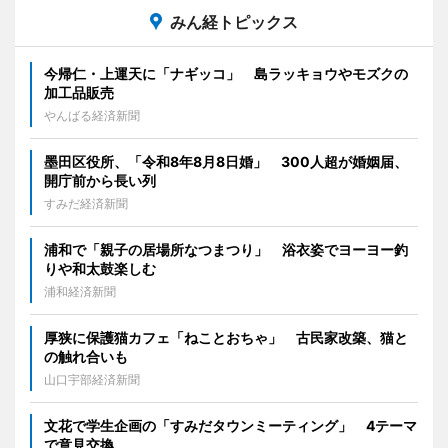
みん経トピックス
今帰仁・上運天に「ナギッコ」 島ラッキョウやモズクの
加工品販売
やんばる経済新聞
墨田区役所、「令和8年8月8日婚」 300人超が婚姻届、
開庁前から長い列
すみだ経済新聞
浦和で「親子の居場所なつまつり」 浴衣姿でヨーヨー釣
りや和太鼓楽しむ
浦和経済新聞
厚狭に保護猫カフェ「ねことおちゃ」 古民家改築、猫と
の触れ合いも
山口宇部経済新聞
文花で学生企画の「すみだタウンミーティング」 4テーマ
で意見交換