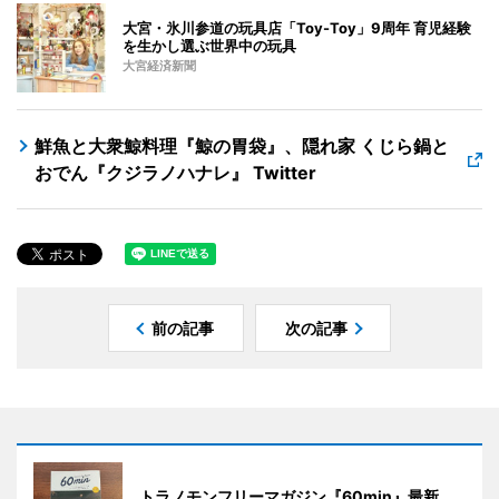
大宮・氷川参道の玩具店「Toy-Toy」9周年 育児経験
を生かし選ぶ世界中の玩具
大宮経済新聞
鮮魚と大衆鯨料理『鯨の胃袋』、隠れ家 くじら鍋と
おでん『クジラノハナレ』 Twitter
前の記事
次の記事
トラノモンフリーマガジン『60min』最新