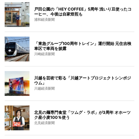
戸田公園の「HEY COFFEE」5周年 浅いり豆使ったコ
ーヒー、今後は自家焙煎も
浦和経済新聞
「東急グループ100周年トレイン」運行開始 元住吉検
車区で車両を披露
川崎経済新聞
川越を芸術で彩る「川越アートプロジェクトシンポジ
ウム」
川越経済新聞
北見の麺専門食堂「ツムグ・ラボ」が3周年 オホーツ
ク産小麦100％使う
北見経済新聞