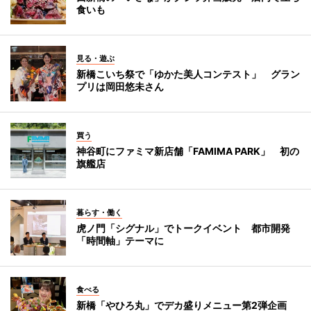
食いも
見る・遊ぶ
新橋こいち祭で「ゆかた美人コンテスト」 グラン
プリは岡田悠未さん
買う
神谷町にファミマ新店舗「FAMIMA PARK」 初の
旗艦店
暮らす・働く
虎ノ門「シグナル」でトークイベント 都市開発
「時間軸」テーマに
食べる
新橋「やひろ丸」でデカ盛りメニュー第2弾企画