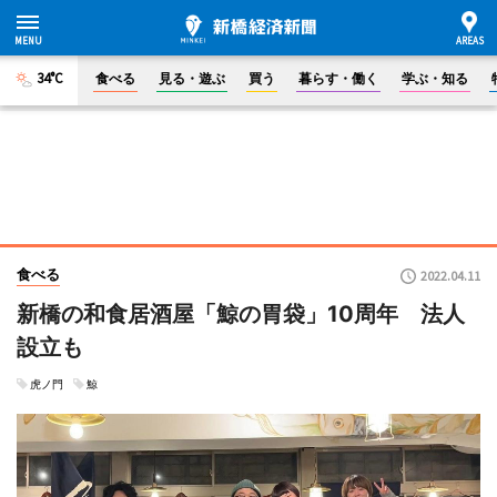
34°C
食べる
見る・遊ぶ
買う
暮らす・働く
学ぶ・知る
食べる
2022.04.11
新橋の和食居酒屋「鯨の胃袋」10周年 法人
設立も
虎ノ門
鯨