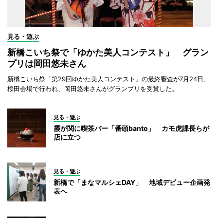
見る・遊ぶ
新橋こいち祭で「ゆかた美人コンテスト」 グラン
プリは岡田悠未さん
新橋こいち祭「第29回ゆかた美人コンテスト」の最終審査が7月24日、
桜田会場で行われ、岡田悠未さんがグランプリを受賞した。
見る・遊ぶ
霞が関に喫茶バー「番頭banto」 カモ虎課長らが
店に立つ
見る・遊ぶ
新橋で「まなマルシェDAY」 地域デビュー企画発
表へ