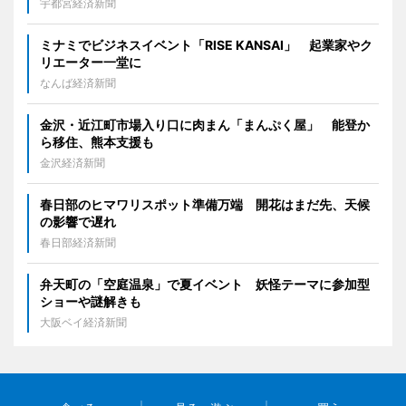
宇都宮経済新聞
ミナミでビジネスイベント「RISE KANSAI」 起業家やク
リエーター一堂に
なんば経済新聞
金沢・近江町市場入り口に肉まん「まんぷく屋」 能登か
ら移住、熊本支援も
金沢経済新聞
春日部のヒマワリスポット準備万端 開花はまだ先、天候
の影響で遅れ
春日部経済新聞
弁天町の「空庭温泉」で夏イベント 妖怪テーマに参加型
ショーや謎解きも
大阪ベイ経済新聞