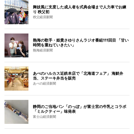
舞妓風に支度した成人者を式典会場まで人力車でお練
り 秩父初
秩父経済新聞
熱海の歌手・姫貴さゆりさんラジオ番組111回目 「甘い
時間を重ねていきたい」
熱海経済新聞
あべのハルカス近鉄本店で「北海道フェア」 海鮮弁
当、ステーキ弁当を販売
あべの経済新聞
静岡のご当地パン「のっぽ」が富士宮の牛乳とコラボ
「ミルクティー」味発表
富士山経済新聞