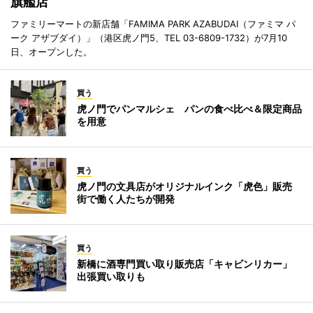
旗艦店
ファミリーマートの新店舗「FAMIMA PARK AZABUDAI（ファミマ パ
ーク アザブダイ）」（港区虎ノ門5、TEL 03-6809-1732）が7月10
日、オープンした。
買う
虎ノ門でパンマルシェ パンの食べ比べ＆限定商品
を用意
買う
虎ノ門の文具店がオリジナルインク「虎色」販売
街で働く人たちが開発
買う
新橋に酒専門買い取り販売店「キャビンリカー」
出張買い取りも