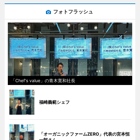
フォトフラッシュ
「Chef's value」の青木寛和社長
福崎義範シェフ
「オーガニックファームZERO」代表の宮本恒
一郎さん