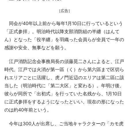
［広告］
同会が40年以上前から毎年1月10日に行っているという
「正式参拝」。明治時代以降支部消防組の半纏（はんて
ん）となった「役半纏」を羽織った会員らが全員で一年の
感謝や安全、無事などを願う。
江戸消防記念会事務局長の須藤晃二さんによると、江戸
時代、江戸では火消が第一區（く）から第六區まで区切ら
れエリアごとに活躍し、虎ノ門近辺のエリアは第二區に該
当した（明治時代に「第二大区」と変わる）。年明け後、
彼らが同所で「出初式」を行っていた名残から、1月10日
に正式参拝をするようになったといい、現在の形になった
のは約40年前という。
今年は300人が出席し、ご当地キャラクターの「カモ虎