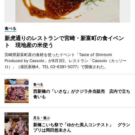
食べる
新虎通りのレストランで宮崎・新富町の食イベン
ト 現地産の米使う
宮崎県新富町産の食材を使ったイベント「Taste of Shintomi
Produced by Cassolo」が8月3日、レストラン「Cassolo（カッソー
ロ）」（港区新橋4、TEL 03-6381-5077）で開催された。
食べる
西新橋の「いさな」がクジラ弁当販売 店内で立ち
食いも
見る・遊ぶ
新橋こいち祭で「ゆかた美人コンテスト」 グラン
プリは岡田悠未さん