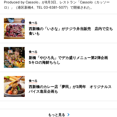
Produced by Cassolo」が8月3日、レストラン「Cassolo（カッソー
ロ）」（港区新橋4、TEL 03-6381-5077）で開催された。
食べる
西新橋の「いさな」がクジラ弁当販売 店内で立ち
食いも
食べる
新橋「やひろ丸」でデカ盛りメニュー第2弾企画
5キロの海鮮ちらし
食べる
西新橋のカレー店「夢民」が3周年 オリジナルス
パイス進呈企画も
もっと見る