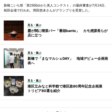
新橋こいち祭「第29回ゆかた美人コンテスト」の最終審査が7月24日、
桜田会場で行われ、岡田悠未さんがグランプリを受賞した。
見る・遊ぶ
霞が関に喫茶バー「番頭banto」 カモ虎課長らが
店に立つ
見る・遊ぶ
新橋で「まなマルシェDAY」 地域デビュー企画発
表へ
見る・遊ぶ
港区立みなと科学館で港区政80周年記念企画展
トリビア80選を紹介