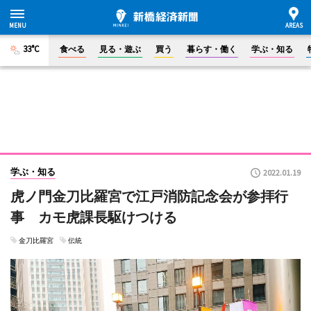
33°C
食べる
見る・遊ぶ
買う
暮らす・働く
学ぶ・知る
学ぶ・知る
2022.01.19
虎ノ門金刀比羅宮で江戸消防記念会が参拝行
事 カモ虎課長駆けつける
金刀比羅宮
伝統