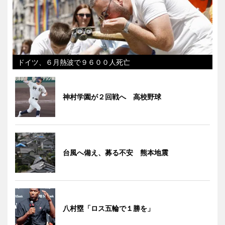
ドイツ、６月熱波で９６００人死亡
神村学園が２回戦へ 高校野球
台風へ備え、募る不安 熊本地震
八村塁「ロス五輪で１勝を」