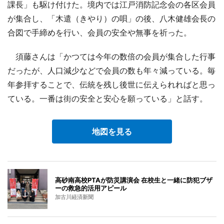
課長」も駆け付けた。境内では江戸消防記念会の各区会員
が集合し、「木遣（きやり）の唄」の後、八木健雄会長の
合図で手締めを行い、会員の安全や無事を祈った。
須藤さんは「かつては今年の数倍の会員が集合した行事
だったが、人口減少などで会員の数も年々減っている。毎
年参拝することで、伝統を残し後世に伝えられればと思っ
ている。一番は街の安全と安心を願っている」と話す。
地図を見る
高砂南高校PTAが防災講演会 在校生と一緒に防犯ブザ
ーの救急的活用アピール
加古川経済新聞