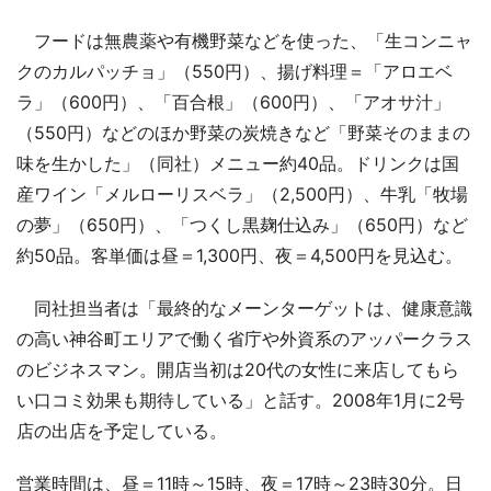
フードは無農薬や有機野菜などを使った、「生コンニャ
クのカルパッチョ」（550円）、揚げ料理＝「アロエベ
ラ」（600円）、「百合根」（600円）、「アオサ汁」
（550円）などのほか野菜の炭焼きなど「野菜そのままの
味を生かした」（同社）メニュー約40品。ドリンクは国
産ワイン「メルローリスベラ」（2,500円）、牛乳「牧場
の夢」（650円）、「つくし黒麹仕込み」（650円）など
約50品。客単価は昼＝1,300円、夜＝4,500円を見込む。
同社担当者は「最終的なメーンターゲットは、健康意識
の高い神谷町エリアで働く省庁や外資系のアッパークラス
のビジネスマン。開店当初は20代の女性に来店してもら
い口コミ効果も期待している」と話す。2008年1月に2号
店の出店を予定している。
営業時間は、昼＝11時～15時、夜＝17時～23時30分。日