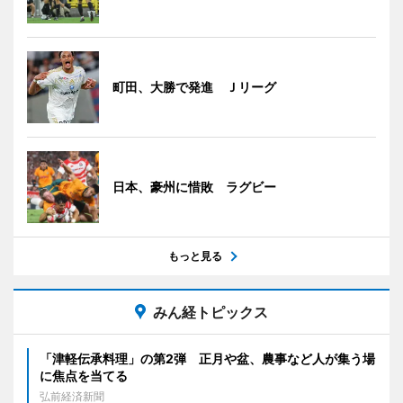
町田、大勝で発進 Ｊリーグ
日本、豪州に惜敗 ラグビー
もっと見る
みん経トピックス
「津軽伝承料理」の第2弾 正月や盆、農事など人が集う場
に焦点を当てる
弘前経済新聞