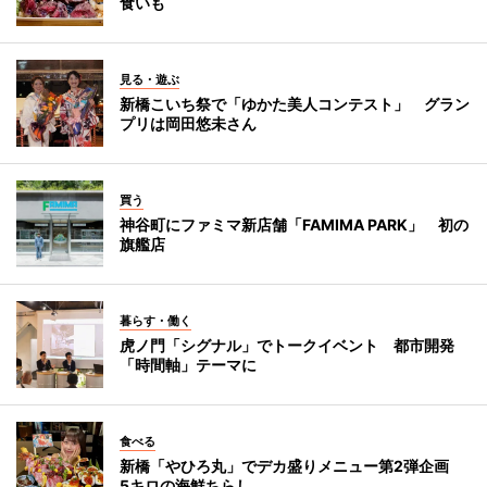
食いも
見る・遊ぶ
新橋こいち祭で「ゆかた美人コンテスト」 グラン
プリは岡田悠未さん
買う
神谷町にファミマ新店舗「FAMIMA PARK」 初の
旗艦店
暮らす・働く
虎ノ門「シグナル」でトークイベント 都市開発
「時間軸」テーマに
食べる
新橋「やひろ丸」でデカ盛りメニュー第2弾企画
5キロの海鮮ちらし