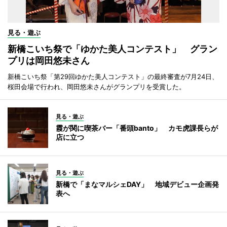
見る・遊ぶ
新橋こいち祭で「ゆかた美人コンテスト」 グラン
プリは岡田悠未さん
新橋こいち祭「第29回ゆかた美人コンテスト」の最終審査が7月24日、
桜田会場で行われ、岡田悠未さんがグランプリを受賞した。
見る・遊ぶ
霞が関に喫茶バー「番頭banto」 カモ虎課長らが
店に立つ
見る・遊ぶ
新橋で「まなマルシェDAY」 地域デビュー企画発
表へ