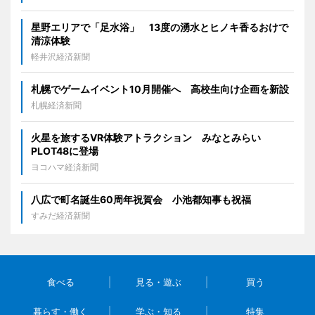
星野エリアで「足水浴」 13度の湧水とヒノキ香るおけで
清涼体験
軽井沢経済新聞
札幌でゲームイベント10月開催へ 高校生向け企画を新設
札幌経済新聞
火星を旅するVR体験アトラクション みなとみらい
PLOT48に登場
ヨコハマ経済新聞
八広で町名誕生60周年祝賀会 小池都知事も祝福
すみだ経済新聞
食べる
見る・遊ぶ
買う
暮らす・働く
学ぶ・知る
特集