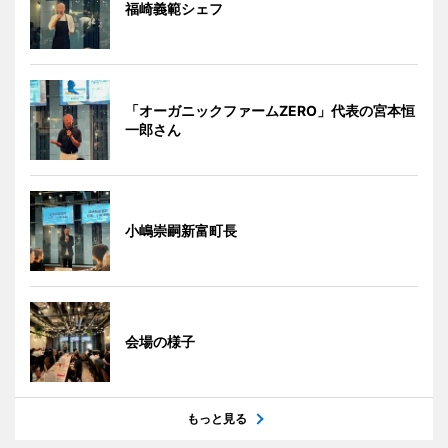
福崎義範シェフ
「オーガニックファームZERO」代表の宮本恒
一郎さん
小嶋崇嗣新富町長
会場の様子
もっと見る