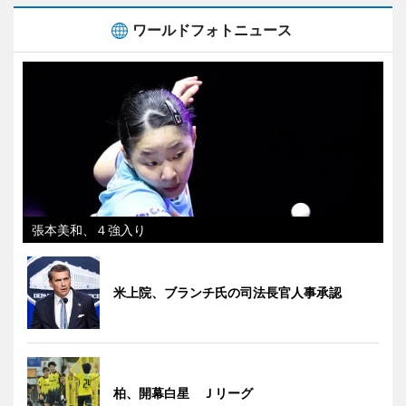
ワールドフォトニュース
張本美和、４強入り
米上院、ブランチ氏の司法長官人事承認
柏、開幕白星 Ｊリーグ