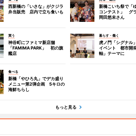
西新橋の「いさな」がクジラ
新橋こいち祭で「
弁当販売 店内で立ち食いも
コンテスト」 グ
岡田悠未さん
買う
暮らす・働く
神谷町にファミマ新店舗
虎ノ門「シグナル
「FAMIMA PARK」 初の旗
イベント 都市開
艦店
軸」テーマに
食べる
新橋「やひろ丸」でデカ盛り
メニュー第2弾企画 5キロの
海鮮ちらし
もっと見る