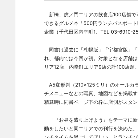
新橋、虎ノ門エリアの飲食店100店舗で70
できるグルメ本「500円ランチパスポー
企業（千代田区内幸町1、TEL
03-6910-2
同書は過去に「札幌版」「宇都宮版」「
れ、都内では今回が初。対象となる店舗は
リア12店、内幸町エリア9店の計100店舗
A5変形判（210×125ミリ）のオールカ
チメニューなどの写真、地図などを掲載す
精算時に同書ページ下の枠に店側がスタン
「『お昼を盛り上げよう』をテーマに新
動をしたいと同エリアでの刊行を決めた。
ンチタイムを過ごしてほしい」とランチパ