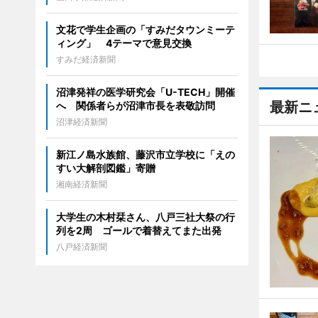
文花で学生企画の「すみだタウンミーテ
ィング」 4テーマで意見交換
すみだ経済新聞
沼津発祥の医学研究会「U-TECH」開催
最新ニ
へ 関係者らが沼津市長を表敬訪問
沼津経済新聞
新江ノ島水族館、藤沢市立学校に「えの
すい大解剖図鑑」寄贈
湘南経済新聞
大学生の木村栞さん、八戸三社大祭の行
列を2周 ゴールで着替えてまた出発
八戸経済新聞