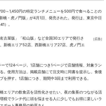
0～1,450円の特定ランチメニューを500円で食べることの
ト新橋・虎ノ門版」が4月1日、発売された。発行は、東京中日
541
）。
名古屋版」「松山版」など全国30エリアで発行さ
［広告］
、新橋エリア52店、西新橋エリア27店、虎ノ門エ
。
ラーで124ページ。1店舗につき1ページで店舗情報、対象ラン
る。使用方法は、掲載店舗にて注文時に同書を提示し、食後
プを押す。1店舗につき、期間中3回まで利用できる。
橋エリアの飲食店を活性化させたい、夜の集客のつながる活
増税でランチ代に頭を悩ませる人に少しでもお得に楽しいラ
スポート事務局の柏原さん。