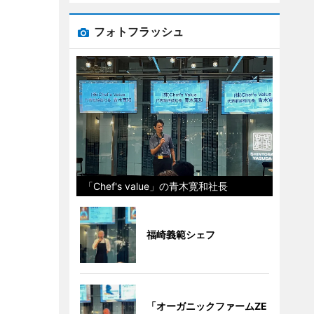
フォトフラッシュ
「Chef's value」の青木寛和社長
福崎義範シェフ
「オーガニックファームZE