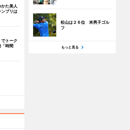
ゆかた美人
ランプリは
松山は２６位 米男子ゴル
フ
」でトーク
発「時間
もっと見る