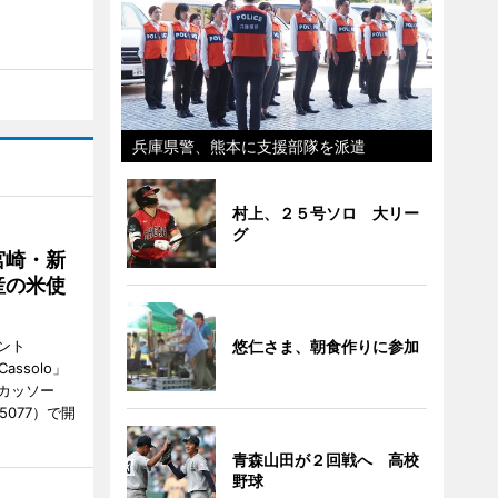
兵庫県警、熊本に支援部隊を派遣
村上、２５号ソロ 大リー
グ
宮崎・新
産の米使
ント
悠仁さま、朝食作りに参加
 Cassolo」
（カッソー
-5077）で開
青森山田が２回戦へ 高校
野球