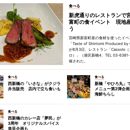
食べる
新虎通りのレストランで
富町の食イベント 現地
う
宮崎県新富町産の食材を使ったイベ
「Taste of Shintomi Produced by
が8月3日、レストラン「Cassolo
ロ）」（港区新橋4、TEL 03-6381
催された。
食べる
食べる
西新橋の「いさな」がクジラ
新橋「やひろ丸」
弁当販売 店内で立ち食いも
メニュー第2弾企画
海鮮ちらし
食べる
西新橋のカレー店「夢民」が
3周年 オリジナルスパイス
進呈企画も