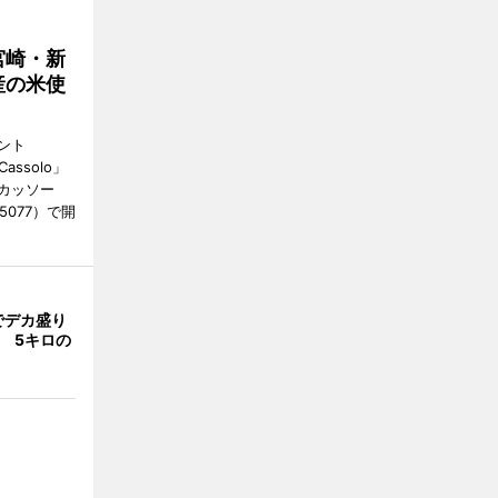
宮崎・新
産の米使
ント
 Cassolo」
（カッソー
-5077）で開
でデカ盛り
 5キロの