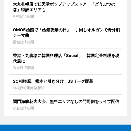
大丸札幌店で任天堂ポップアップストア 「どうぶつの
森」特設エリアも
札幌経済新聞
OMO5函館で「函館夜景の日」 手回しオルガンで野外劇
テーマ曲
函館経済新聞
香港・九龍塘に韓国料理店「Social」 韓国定番料理を現
代風に
香港経済新聞
SC相模原、熊本と引き分け J3リーグ開幕
相模原町田経済新聞
関門海峡花火大会、無料エリアなしの門司側をライブ配信
小倉経済新聞