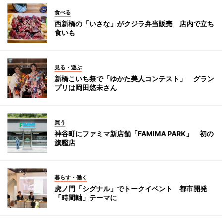
食べる
西新橋の「いさな」がクジラ弁当販売 店内で立ち
食いも
見る・遊ぶ
新橋こいち祭で「ゆかた美人コンテスト」 グラン
プリは岡田悠未さん
買う
神谷町にファミマ新店舗「FAMIMA PARK」 初の
旗艦店
暮らす・働く
虎ノ門「シグナル」でトークイベント 都市開発
「時間軸」テーマに