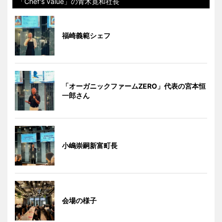
「Chef's value」の青木寛和社長
福崎義範シェフ
「オーガニックファームZERO」代表の宮本恒
一郎さん
小嶋崇嗣新富町長
会場の様子