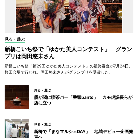
見る・遊ぶ
新橋こいち祭で「ゆかた美人コンテスト」 グラン
プリは岡田悠未さん
新橋こいち祭「第29回ゆかた美人コンテスト」の最終審査が7月24日、
桜田会場で行われ、岡田悠未さんがグランプリを受賞した。
見る・遊ぶ
霞が関に喫茶バー「番頭banto」 カモ虎課長らが
店に立つ
見る・遊ぶ
新橋で「まなマルシェDAY」 地域デビュー企画発
表へ