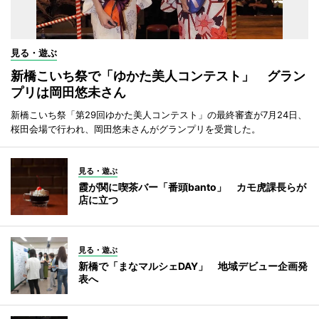
見る・遊ぶ
新橋こいち祭で「ゆかた美人コンテスト」 グラン
プリは岡田悠未さん
新橋こいち祭「第29回ゆかた美人コンテスト」の最終審査が7月24日、
桜田会場で行われ、岡田悠未さんがグランプリを受賞した。
見る・遊ぶ
霞が関に喫茶バー「番頭banto」 カモ虎課長らが
店に立つ
見る・遊ぶ
新橋で「まなマルシェDAY」 地域デビュー企画発
表へ