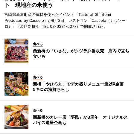
ト 現地産の米使う
宮崎県新富町産の食材を使ったイベント「Taste of Shintomi
Produced by Cassolo」が8月3日、レストラン「Cassolo（カッソー
ロ）」（港区新橋4、TEL 03-6381-5077）で開催された。
食べる
西新橋の「いさな」がクジラ弁当販売 店内で立ち
食いも
食べる
新橋「やひろ丸」でデカ盛りメニュー第2弾企画
5キロの海鮮ちらし
食べる
西新橋のカレー店「夢民」が3周年 オリジナルス
パイス進呈企画も