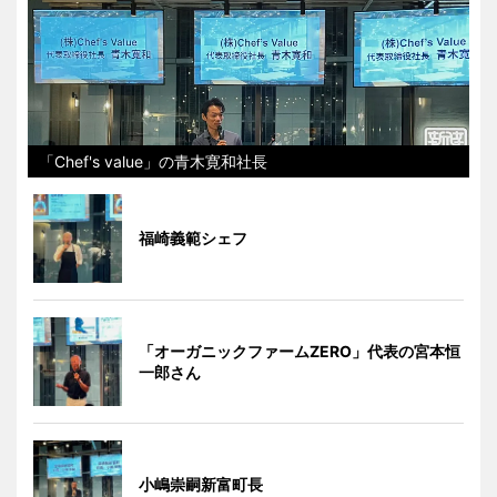
「Chef's value」の青木寛和社長
福崎義範シェフ
「オーガニックファームZERO」代表の宮本恒
一郎さん
小嶋崇嗣新富町長