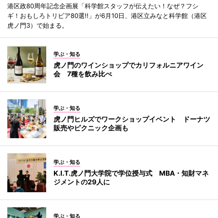
港区政80周年記念企画展「科学館スタッフが伝えたい！なぜ？フシ
ギ！おもしろトリビア80選!!」が6月10日、港区立みなと科学館（港区
虎ノ門3）で始まる。
学ぶ・知る
虎ノ門のワインショップでカリフォルニアワイン
会 7種を飲み比べ
学ぶ・知る
虎ノ門ヒルズでワークショップイベント ドーナツ
販売やピクニック企画も
学ぶ・知る
K.I.T.虎ノ門大学院で学位授与式 MBA・知財マネ
ジメントの29人に
学ぶ・知る