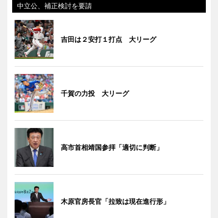
中立公、補正検討を要請
吉田は２安打１打点 大リーグ
千賀の力投 大リーグ
高市首相靖国参拝「適切に判断」
木原官房長官「拉致は現在進行形」