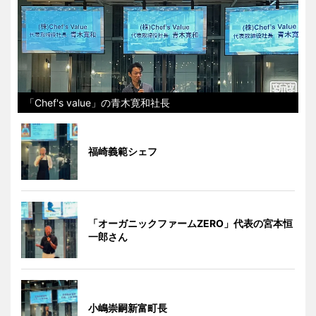
「Chef's value」の青木寛和社長
福崎義範シェフ
「オーガニックファームZERO」代表の宮本恒
一郎さん
小嶋崇嗣新富町長