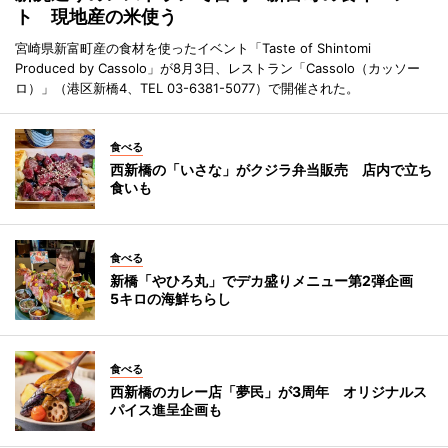
ト 現地産の米使う
宮崎県新富町産の食材を使ったイベント「Taste of Shintomi
Produced by Cassolo」が8月3日、レストラン「Cassolo（カッソー
ロ）」（港区新橋4、TEL 03-6381-5077）で開催された。
食べる
西新橋の「いさな」がクジラ弁当販売 店内で立ち
食いも
食べる
新橋「やひろ丸」でデカ盛りメニュー第2弾企画
5キロの海鮮ちらし
食べる
西新橋のカレー店「夢民」が3周年 オリジナルス
パイス進呈企画も