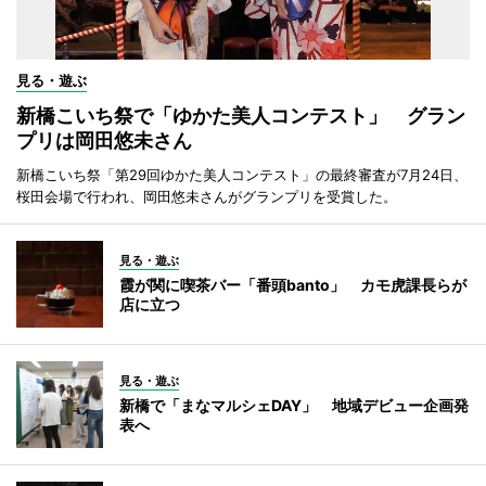
見る・遊ぶ
新橋こいち祭で「ゆかた美人コンテスト」 グラン
プリは岡田悠未さん
新橋こいち祭「第29回ゆかた美人コンテスト」の最終審査が7月24日、
桜田会場で行われ、岡田悠未さんがグランプリを受賞した。
見る・遊ぶ
霞が関に喫茶バー「番頭banto」 カモ虎課長らが
店に立つ
見る・遊ぶ
新橋で「まなマルシェDAY」 地域デビュー企画発
表へ