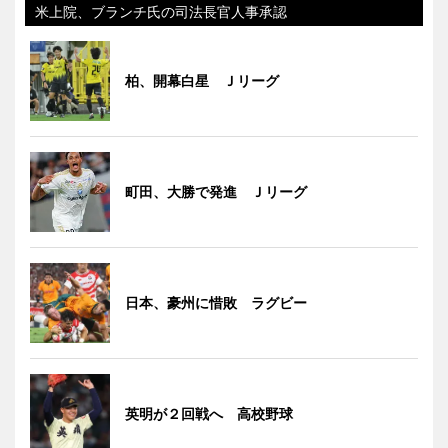
米上院、ブランチ氏の司法長官人事承認
柏、開幕白星 Ｊリーグ
町田、大勝で発進 Ｊリーグ
日本、豪州に惜敗 ラグビー
英明が２回戦へ 高校野球