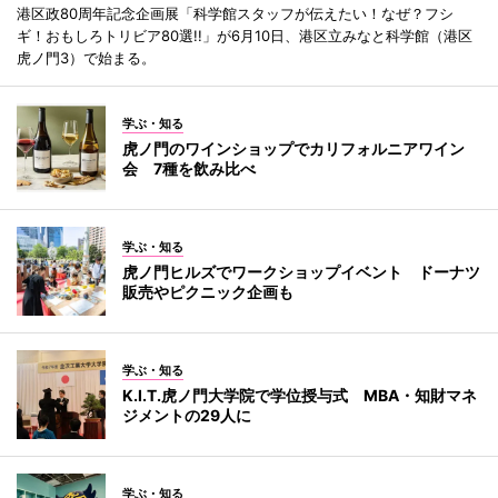
港区政80周年記念企画展「科学館スタッフが伝えたい！なぜ？フシ
ギ！おもしろトリビア80選!!」が6月10日、港区立みなと科学館（港区
虎ノ門3）で始まる。
学ぶ・知る
虎ノ門のワインショップでカリフォルニアワイン
会 7種を飲み比べ
学ぶ・知る
虎ノ門ヒルズでワークショップイベント ドーナツ
販売やピクニック企画も
学ぶ・知る
K.I.T.虎ノ門大学院で学位授与式 MBA・知財マネ
ジメントの29人に
学ぶ・知る