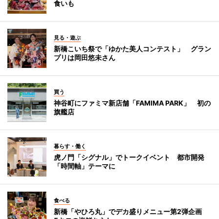
食いも
見る・遊ぶ
新橋こいち祭で「ゆかた美人コンテスト」 グラン
プリは岡田悠未さん
買う
神谷町にファミマ新店舗「FAMIMA PARK」 初の
旗艦店
暮らす・働く
虎ノ門「シグナル」でトークイベント 都市開発
「時間軸」テーマに
食べる
新橋「やひろ丸」でデカ盛りメニュー第2弾企画