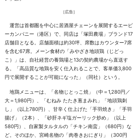
［広告］
運営は首都圏を中心に居酒屋チェーンを展開するエーピ
ーカンパニー（港区）で、同店は「塚田農場」ブランド17
店舗目となる。店舗面積は約30坪、席数はカウンター7席
を含む67席。メーン食材の「みやざき地頭鶏（じどっ
こ）」は、自社経営の養鶏場と13の契約農場から直送す
る。「高品質な地鶏を安く仕入れることで、客単価3,800
円で展開することが可能になった」（同社）という。
地鶏メニューは、「名物じとっこ焼」（中＝1,280円／
大＝1,980円）、「むねみ たたき葱まみれ」「地頭鶏刺
し」（以上780円）、甘辛く仕上げた「手羽焼き」「手羽
揚げ」（2本）、「砂肝ネギ塩ガーリック炒め」（以上
580円）、自家製タルタルの「チキン南蛮」（680円）な
ど。そのほか、宮崎名物の「肉巻きおにぎり」（300円