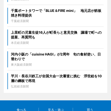
千葉ポートタワーで「BLUE＆FIRE mini」 地元店が鉄板
焼き料理提供
千葉経済新聞
上里町の児童生徒16人が町長らと意見交換 議場で町への
提案、再質問も
本庄経済新聞
河内小阪の「cuisine HAGI」が2周年 旬の食材使い、日
替わりで
東大阪経済新聞
平川・長谷川鉄工が全国大会一次審査に挑む 浮世絵を10
層の鋼板で再現
弘前経済新聞
食べる
見る・遊ぶ
買う