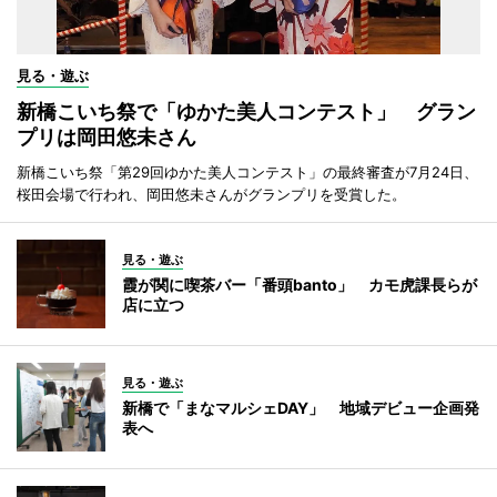
見る・遊ぶ
新橋こいち祭で「ゆかた美人コンテスト」 グラン
プリは岡田悠未さん
新橋こいち祭「第29回ゆかた美人コンテスト」の最終審査が7月24日、
桜田会場で行われ、岡田悠未さんがグランプリを受賞した。
見る・遊ぶ
霞が関に喫茶バー「番頭banto」 カモ虎課長らが
店に立つ
見る・遊ぶ
新橋で「まなマルシェDAY」 地域デビュー企画発
表へ