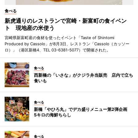
食べる
新虎通りのレストランで宮崎・新富町の食イベン
ト 現地産の米使う
宮崎県新富町産の食材を使ったイベント「Taste of Shintomi
Produced by Cassolo」が8月3日、レストラン「Cassolo（カッソー
ロ）」（港区新橋4、TEL 03-6381-5077）で開催された。
食べる
西新橋の「いさな」がクジラ弁当販売 店内で立ち
食いも
食べる
新橋「やひろ丸」でデカ盛りメニュー第2弾企画
5キロの海鮮ちらし
食べる