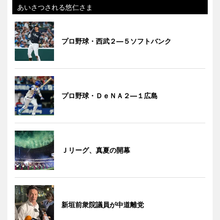
あいさつされる悠仁さま
プロ野球・西武２―５ソフトバンク
プロ野球・ＤｅＮＡ２―１広島
Ｊリーグ、真夏の開幕
新垣前衆院議員が中道離党