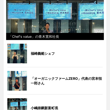
「Chef's value」の青木寛和社長
福崎義範シェフ
「オーガニックファームZERO」代表の宮本恒
一郎さん
小嶋崇嗣新富町長