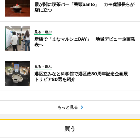
霞が関に喫茶バー「番頭banto」 カモ虎課長らが
店に立つ
見る・遊ぶ
新橋で「まなマルシェDAY」 地域デビュー企画発
表へ
見る・遊ぶ
港区立みなと科学館で港区政80周年記念企画展
トリビア80選を紹介
もっと見る
買う