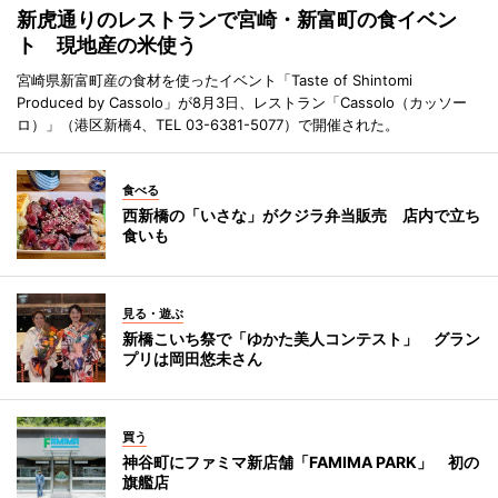
新虎通りのレストランで宮崎・新富町の食イベン
ト 現地産の米使う
宮崎県新富町産の食材を使ったイベント「Taste of Shintomi
Produced by Cassolo」が8月3日、レストラン「Cassolo（カッソー
ロ）」（港区新橋4、TEL 03-6381-5077）で開催された。
食べる
西新橋の「いさな」がクジラ弁当販売 店内で立ち
食いも
見る・遊ぶ
新橋こいち祭で「ゆかた美人コンテスト」 グラン
プリは岡田悠未さん
買う
神谷町にファミマ新店舗「FAMIMA PARK」 初の
旗艦店