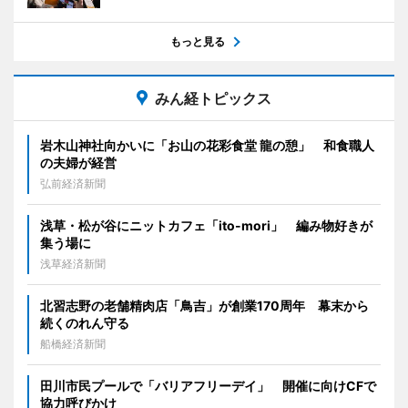
もっと見る
みん経トピックス
岩木山神社向かいに「お山の花彩食堂 龍の憩」 和食職人
の夫婦が経営
弘前経済新聞
浅草・松が谷にニットカフェ「ito-mori」 編み物好きが
集う場に
浅草経済新聞
北習志野の老舗精肉店「鳥吉」が創業170周年 幕末から
続くのれん守る
船橋経済新聞
田川市民プールで「バリアフリーデイ」 開催に向けCFで
協力呼びかけ