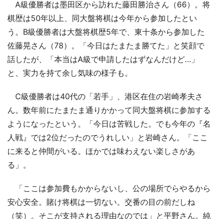
A級優勝者は墨田区から訪れた藤田勝治さん（66）。将
棋歴は50年以上、同大盤将棋は今年から参加したとい
う。B級優勝者は大盤将棋歴5年で、東十条から参加した
佐藤晃さん（78）。「今日はたまたま勝てた」と笑顔で
話したが、「本当はA級で申請したはずなんだけど…」
と、実力を持て余し気味の様子も。
C級優勝者は40代の「若手」、港区在住の岩崎孝夫さ
ん。数年前にたまたま通りかかって同大盤将棋に参加する
ようになったという。「今日は苦戦した。でも今年の『名
人戦』では2位だったのでうれしい」と岩崎さん。「ここ
に来ると仲間がいる。ほかでは味わえない楽しさがあ
る」。
「ここは参加費もかからないし、公の場所でらやるから
安心安全。賭け将棋は一切ない。交番の目の前だしね
（笑）。そこが支持される理由なのでは」と平野さん。純