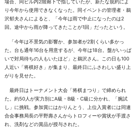
場合、同ビル内2階廊下で指していたが、新たな規約によ
り今年から使用できなくなった。同イベントの管理者・鵜
沢郁夫さんによると、「今年は雨で中止になったのは2
回。途中から雨が降ってきたことが1回」だったという。
「今年は不景気の影響か、参加者が2割くらい多かっ
た。台も通年16台を用意するが、今年は18台。盤がいっぱ
いで対局待ちの人もいたほど」と鵜沢さん。この日も100
人近い「将棋好き」が集まり、最終日にふさわしい盛り上
がりを見せた。
最終日はトーナメント大会「将棋まつり」で締められ
た。約50人が実力別にA級・B級・C級に分かれ、「腕試
し」に挑戦。参加賞にはかりんとう、上位入賞者には同連
合会事務局長の平野壽さんからトロフィーや賞状が手渡さ
れ、洗剤などの賞品が授与された。