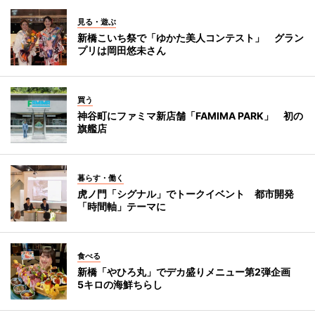
見る・遊ぶ
新橋こいち祭で「ゆかた美人コンテスト」 グラン
プリは岡田悠未さん
買う
神谷町にファミマ新店舗「FAMIMA PARK」 初の
旗艦店
暮らす・働く
虎ノ門「シグナル」でトークイベント 都市開発
「時間軸」テーマに
食べる
新橋「やひろ丸」でデカ盛りメニュー第2弾企画
5キロの海鮮ちらし