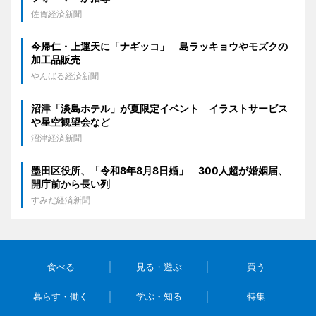
佐賀経済新聞
今帰仁・上運天に「ナギッコ」 島ラッキョウやモズクの
加工品販売
やんばる経済新聞
沼津「淡島ホテル」が夏限定イベント イラストサービス
や星空観望会など
沼津経済新聞
墨田区役所、「令和8年8月8日婚」 300人超が婚姻届、
開庁前から長い列
すみだ経済新聞
食べる
見る・遊ぶ
買う
暮らす・働く
学ぶ・知る
特集