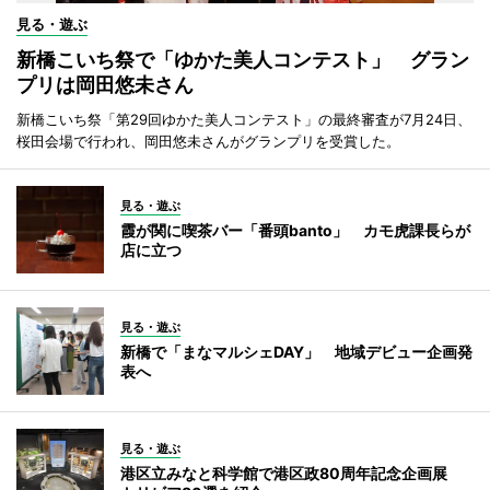
見る・遊ぶ
新橋こいち祭で「ゆかた美人コンテスト」 グラン
プリは岡田悠未さん
新橋こいち祭「第29回ゆかた美人コンテスト」の最終審査が7月24日、
桜田会場で行われ、岡田悠未さんがグランプリを受賞した。
見る・遊ぶ
霞が関に喫茶バー「番頭banto」 カモ虎課長らが
店に立つ
見る・遊ぶ
新橋で「まなマルシェDAY」 地域デビュー企画発
表へ
見る・遊ぶ
港区立みなと科学館で港区政80周年記念企画展