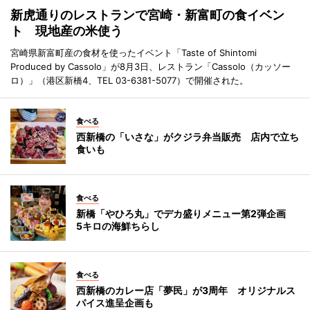
新虎通りのレストランで宮崎・新富町の食イベン
ト 現地産の米使う
宮崎県新富町産の食材を使ったイベント「Taste of Shintomi
Produced by Cassolo」が8月3日、レストラン「Cassolo（カッソー
ロ）」（港区新橋4、TEL 03-6381-5077）で開催された。
食べる
西新橋の「いさな」がクジラ弁当販売 店内で立ち
食いも
食べる
新橋「やひろ丸」でデカ盛りメニュー第2弾企画
5キロの海鮮ちらし
食べる
西新橋のカレー店「夢民」が3周年 オリジナルス
パイス進呈企画も