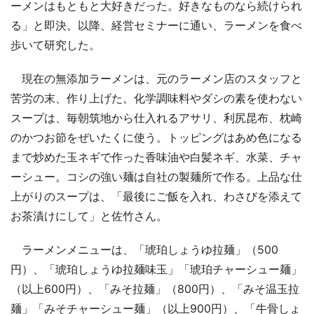
ーメンはもともと大好きだった。好きなものなら続けられ
る」と即決。以降、経営セミナーに通い、ラーメンを食べ
歩いて研究した。
現在の無添加ラーメンは、元のラーメン店のスタッフと
苦労の末、作り上げた。化学調味料やダシの素を使わない
スープは、毎朝筑地から仕入れるアサリ、利尻昆布、枕崎
のかつお節をぜいたくに使う。トッピングはあめ色になる
まで炒めた玉ネギで作った香味油や白髪ネギ、水菜、チャ
ーシュー。コシの強い麺は自社の製麺所で作る。上品な仕
上がりのスープは、「最後にご飯を入れ、わさびを添えて
お茶漬けにして」と佐竹さん。
ラーメンメニューは、「琥珀しょうゆ拉麺」（500
円）、「琥珀しょうゆ拉麺味玉」「琥珀チャーシュー麺」
（以上600円）、「みそ拉麺」（800円）、「みそ温玉拉
麺」「みそチャーシュー麺」（以上900円）、「牛骨しょ