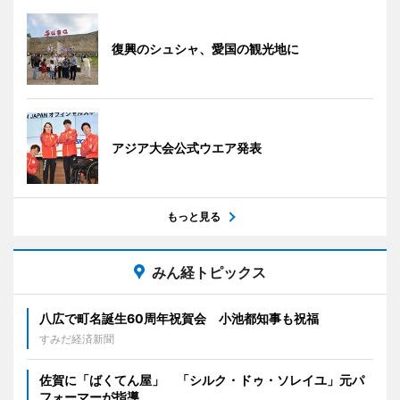
復興のシュシャ、愛国の観光地に
アジア大会公式ウエア発表
もっと見る
みん経トピックス
八広で町名誕生60周年祝賀会 小池都知事も祝福
すみだ経済新聞
佐賀に「ばくてん屋」 「シルク・ドゥ・ソレイユ」元パ
フォーマーが指導