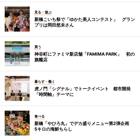
見る・遊ぶ
新橋こいち祭で「ゆかた美人コンテスト」 グラン
プリは岡田悠未さん
買う
神谷町にファミマ新店舗「FAMIMA PARK」 初の
旗艦店
暮らす・働く
虎ノ門「シグナル」でトークイベント 都市開発
「時間軸」テーマに
食べる
新橋「やひろ丸」でデカ盛りメニュー第2弾企画
5キロの海鮮ちらし