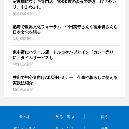
淀屋橋にウナギ専門店 1000度の炭火で焼き上げ「外カ
リ、中ふわ」に
船場経済新聞
熱海で世界文化フォーラム 中田英寿さんや冨永愛さんら
日本文化を語る
熱海経済新聞
東中野にハラール店 トルコケバブとインドカレー売り
に、タイムサービスも
中野経済新聞
狭山で初心者向けAI活用セミナー 仕事や暮らしに使える
実践法紹介
狭山経済新聞
食べる
見る・遊ぶ
買う
暮らす・働く
学ぶ・知る
特集