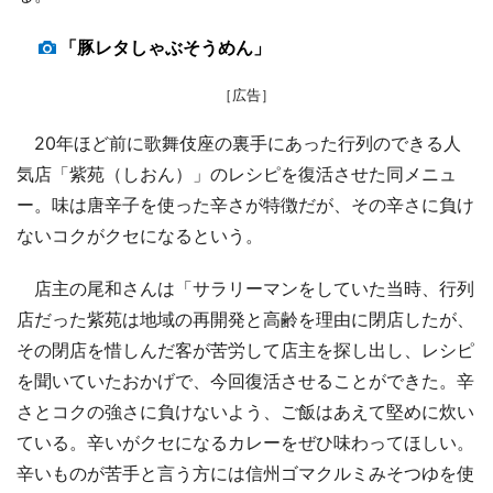
「豚レタしゃぶそうめん」
［広告］
20年ほど前に歌舞伎座の裏手にあった行列のできる人
気店「紫苑（しおん）」のレシピを復活させた同メニュ
ー。味は唐辛子を使った辛さが特徴だが、その辛さに負け
ないコクがクセになるという。
店主の尾和さんは「サラリーマンをしていた当時、行列
店だった紫苑は地域の再開発と高齢を理由に閉店したが、
その閉店を惜しんだ客が苦労して店主を探し出し、レシピ
を聞いていたおかげで、今回復活させることができた。辛
さとコクの強さに負けないよう、ご飯はあえて堅めに炊い
ている。辛いがクセになるカレーをぜひ味わってほしい。
辛いものが苦手と言う方には信州ゴマクルミみそつゆを使