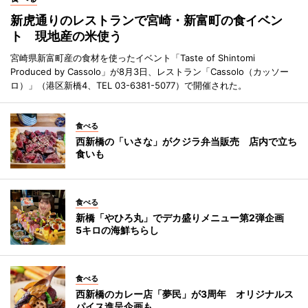
新虎通りのレストランで宮崎・新富町の食イベン
ト 現地産の米使う
宮崎県新富町産の食材を使ったイベント「Taste of Shintomi
Produced by Cassolo」が8月3日、レストラン「Cassolo（カッソー
ロ）」（港区新橋4、TEL 03-6381-5077）で開催された。
食べる
西新橋の「いさな」がクジラ弁当販売 店内で立ち
食いも
食べる
新橋「やひろ丸」でデカ盛りメニュー第2弾企画
5キロの海鮮ちらし
食べる
西新橋のカレー店「夢民」が3周年 オリジナルス
パイス進呈企画も