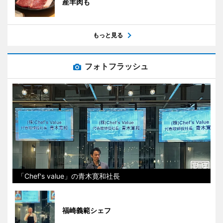
産羊肉も
もっと見る
フォトフラッシュ
「Chef's value」の青木寛和社長
福崎義範シェフ