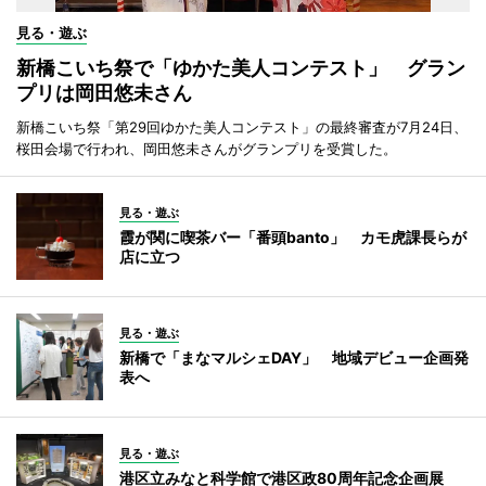
見る・遊ぶ
新橋こいち祭で「ゆかた美人コンテスト」 グラン
プリは岡田悠未さん
新橋こいち祭「第29回ゆかた美人コンテスト」の最終審査が7月24日、
桜田会場で行われ、岡田悠未さんがグランプリを受賞した。
見る・遊ぶ
霞が関に喫茶バー「番頭banto」 カモ虎課長らが
店に立つ
見る・遊ぶ
新橋で「まなマルシェDAY」 地域デビュー企画発
表へ
見る・遊ぶ
港区立みなと科学館で港区政80周年記念企画展