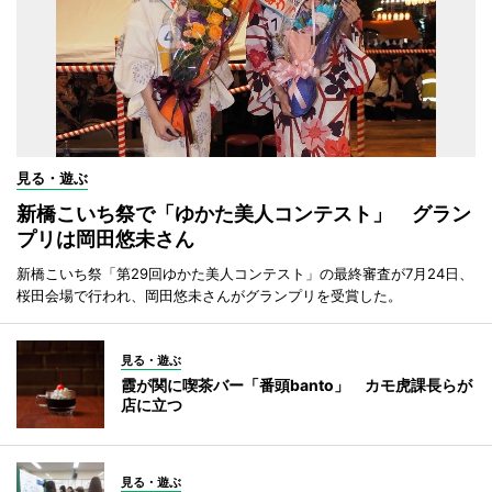
見る・遊ぶ
新橋こいち祭で「ゆかた美人コンテスト」 グラン
プリは岡田悠未さん
新橋こいち祭「第29回ゆかた美人コンテスト」の最終審査が7月24日、
桜田会場で行われ、岡田悠未さんがグランプリを受賞した。
見る・遊ぶ
霞が関に喫茶バー「番頭banto」 カモ虎課長らが
店に立つ
見る・遊ぶ