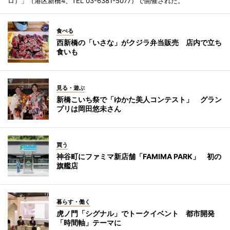
ロ）」（港区新橋4、TEL 03-6381-5077）で開催された。
食べる
西新橋の「いさな」がクジラ弁当販売 店内で立ち
食いも
見る・遊ぶ
新橋こいち祭で「ゆかた美人コンテスト」 グラン
プリは岡田悠未さん
買う
神谷町にファミマ新店舗「FAMIMA PARK」 初の
旗艦店
暮らす・働く
虎ノ門「シグナル」でトークイベント 都市開発
「時間軸」テーマに