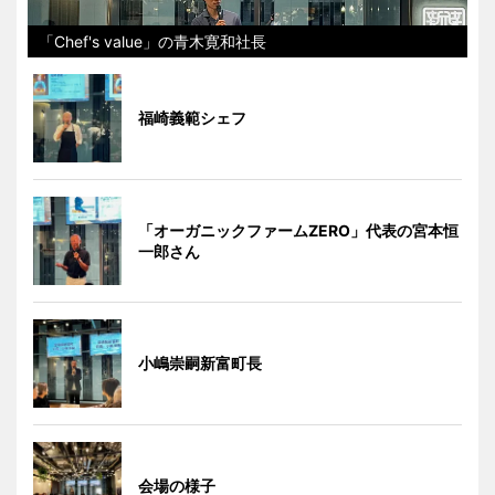
「Chef's value」の青木寛和社長
福崎義範シェフ
「オーガニックファームZERO」代表の宮本恒
一郎さん
小嶋崇嗣新富町長
会場の様子