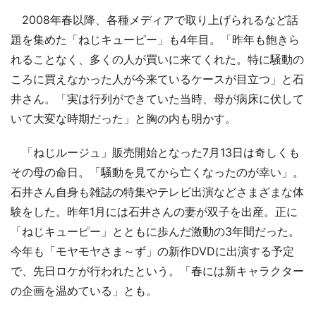
2008年春以降、各種メディアで取り上げられるなど話
題を集めた「ねじキューピー」も4年目。「昨年も飽きら
れることなく、多くの人が買いに来てくれた。特に騒動の
ころに買えなかった人が今来ているケースが目立つ」と石
井さん。「実は行列ができていた当時、母が病床に伏して
いて大変な時期だった」と胸の内も明かす。
「ねじルージュ」販売開始となった7月13日は奇しくも
その母の命日。「騒動を見てから亡くなったのが幸い」。
石井さん自身も雑誌の特集やテレビ出演などさまざまな体
験をした。昨年1月には石井さんの妻が双子を出産。正に
「ねじキューピー」とともに歩んだ激動の3年間だった。
今年も「モヤモヤさま～ず」の新作DVDに出演する予定
で、先日ロケが行われたという。「春には新キャラクター
の企画を温めている」とも。