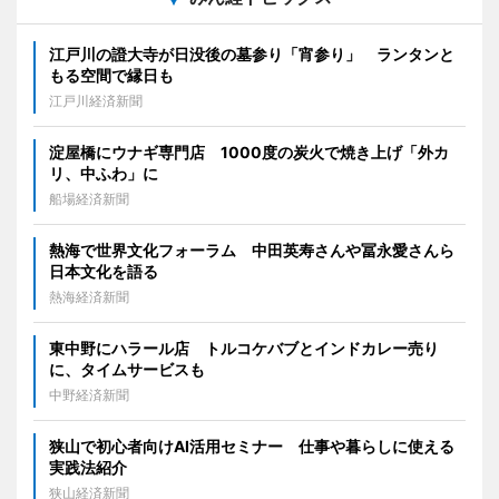
江戸川の證大寺が日没後の墓参り「宵参り」 ランタンと
もる空間で縁日も
江戸川経済新聞
淀屋橋にウナギ専門店 1000度の炭火で焼き上げ「外カ
リ、中ふわ」に
船場経済新聞
熱海で世界文化フォーラム 中田英寿さんや冨永愛さんら
日本文化を語る
熱海経済新聞
東中野にハラール店 トルコケバブとインドカレー売り
に、タイムサービスも
中野経済新聞
狭山で初心者向けAI活用セミナー 仕事や暮らしに使える
実践法紹介
狭山経済新聞