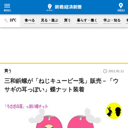
33°C
食べる
見る・遊ぶ
買う
暮らす・働く
学ぶ・知る
買う
2011.01.11
三和鋲螺が「ねじキューピー兎」販売－「ウ
サギの耳っぽい」蝶ナット装着