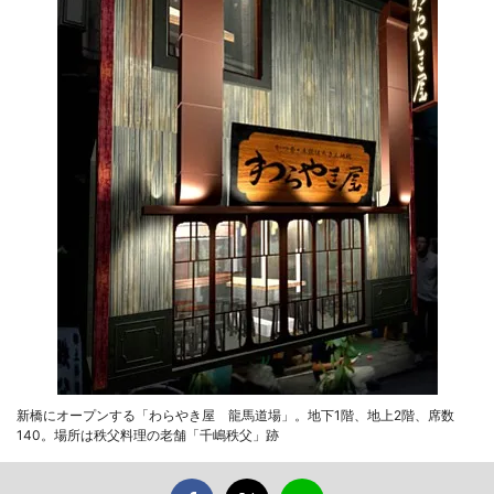
新橋にオープンする「わらやき屋 龍馬道場」。地下1階、地上2階、席数
140。場所は秩父料理の老舗「千嶋秩父」跡