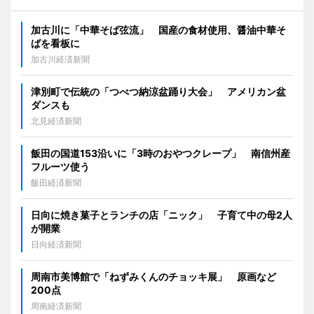
加古川に「中華そば弦流」 国産の食材使用、醤油中華そ
ばを看板に
加古川経済新聞
津別町で伝統の「つべつ納涼盆踊り大会」 アメリカン盆
ダンスも
北見経済新聞
飯田の国道153沿いに「3時のおやつクレープ」 南信州産
フルーツ使う
飯田経済新聞
日向に焼き菓子とランチの店「ニック」 子育て中の母2人
が開業
日向経済新聞
周南市美博館で「ねずみくんのチョッキ展」 原画など
200点
周南経済新聞