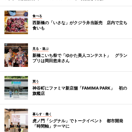
食べる
西新橋の「いさな」がクジラ弁当販売 店内で立ち
食いも
見る・遊ぶ
新橋こいち祭で「ゆかた美人コンテスト」 グラン
プリは岡田悠未さん
買う
神谷町にファミマ新店舗「FAMIMA PARK」 初の
旗艦店
暮らす・働く
虎ノ門「シグナル」でトークイベント 都市開発
「時間軸」テーマに