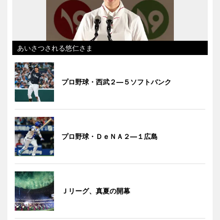
あいさつされる悠仁さま
プロ野球・西武２―５ソフトバンク
プロ野球・ＤｅＮＡ２―１広島
Ｊリーグ、真夏の開幕