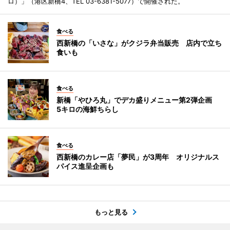
ロ）」（港区新橋4、TEL 03-6381-5077）で開催された。
食べる
西新橋の「いさな」がクジラ弁当販売 店内で立ち
食いも
食べる
新橋「やひろ丸」でデカ盛りメニュー第2弾企画
5キロの海鮮ちらし
食べる
西新橋のカレー店「夢民」が3周年 オリジナルス
パイス進呈企画も
もっと見る