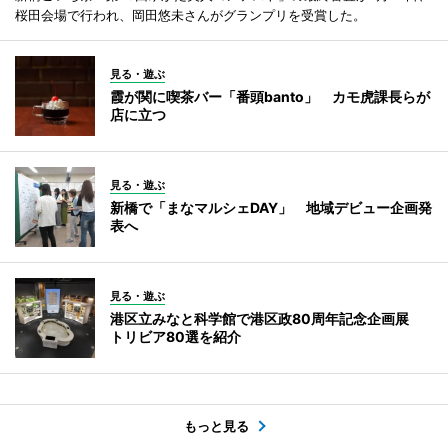
桜田会場で行われ、岡田悠未さんがグランプリを受賞した。
見る・遊ぶ
霞が関に喫茶バー「番頭banto」 カモ虎課長らが
店に立つ
見る・遊ぶ
新橋で「まなマルシェDAY」 地域デビュー企画発
表へ
見る・遊ぶ
港区立みなと科学館で港区政80周年記念企画展
トリビア80選を紹介
もっと見る